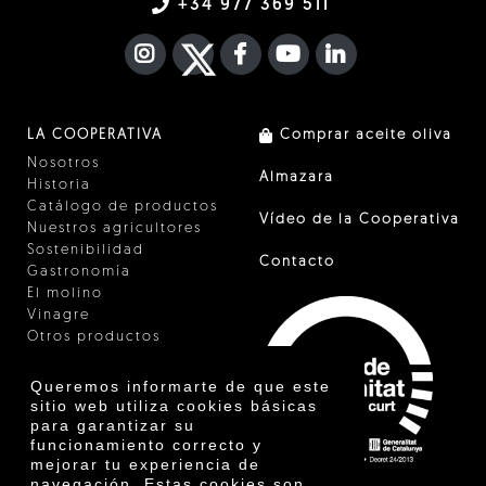
+34 977 369 511
INSTAGRAM
TWITTER
FACEBOOK F
YOUTUBE
FA LINKEDIN I
LA COOPERATIVA
Comprar aceite oliva
Nosotros
Almazara
Historia
Catálogo de productos
Vídeo de la Cooperativa
Nuestros agricultores
Sostenibilidad
Contacto
Gastronomía
El molino
Vinagre
Otros productos
Certificados
Premios
Queremos informarte de que este
Innovación
sitio web utiliza cookies básicas
para garantizar su
funcionamiento correcto y
mejorar tu experiencia de
navegación. Estas cookies son