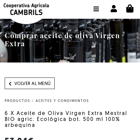
CI
TIENDA COMPRA ONLINE
LA COOPERATIVA
Comprar aceite de oliva Virgen
OLEOTOUR
Extra
PRODUCTOS
ALMAZARA
NUESTRO ACEITE
VOLVER AL MENÚ
CONTACTO
PRODUCTOS
/
ACEITES Y CONDIMENTOS
SELECCIONAR IDIOMA :
ES
6 X Aceite de Oliva Virgen Extra Mestral
BIO agric. Ecológica bot. 500 ml 100%
arbequina