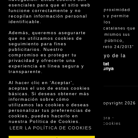
esenciales para que el sitio web
"La venta de proximidad
funcione correctamente y no
recopilan información personal
está regulada y permite
identificable.
identificar a los
agricultores catalanes que
Además, queremos asegurarte
venden ellos mismos sus
que no utilizamos cookies de
productos al público,
seguimiento para fines
según el Decreto 24/2013"
publicitarios. Nuestro
Con el apoyo de la
compromiso es proteger tu
privacidad y ofrecerte una
experiencia en línea segura y
transparente.
Al hacer clic en 'Aceptar',
aceptas el uso de estas cookies
básicas. Si deseas obtener más
información sobre cómo
Cooperativa Agrícola de Cambrils SCCL | Copyright 2026
utilizamos las cookies o deseas
©
personalizar tus preferencias de
cookies, puedes hacerlo en
·
·
Aviso legal
Condiciones de compra
nuestra Política de Cookies.
·
Política de privacidad
Política de cookies
LEER LA POLÍTICA DE COOKIES