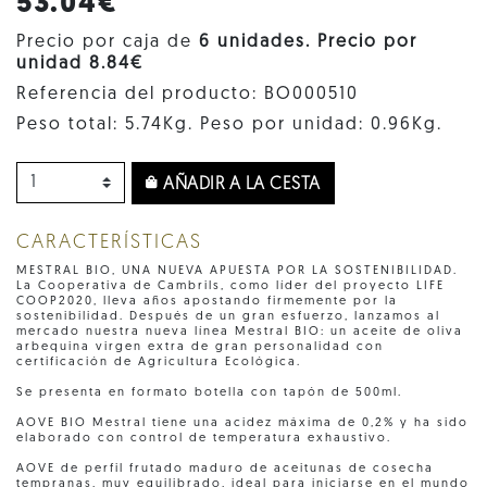
53.04€
Precio por caja de
6 unidades. Precio por
unidad 8.84€
Referencia del producto: BO000510
Peso total: 5.74Kg. Peso por unidad: 0.96Kg.
AÑADIR A LA CESTA
CARACTERÍSTICAS
MESTRAL BIO, UNA NUEVA APUESTA POR LA SOSTENIBILIDAD.
La Cooperativa de Cambrils, como líder del proyecto LIFE
COOP2020, lleva años apostando firmemente por la
sostenibilidad. Después de un gran esfuerzo, lanzamos al
mercado nuestra nueva línea Mestral BIO: un aceite de oliva
arbequina virgen extra de gran personalidad con
certificación de Agricultura Ecológica.
Se presenta en formato botella con tapón de 500ml.
AOVE BIO Mestral tiene una acidez máxima de 0,2% y ha sido
elaborado con control de temperatura exhaustivo.
AOVE de perfil frutado maduro de aceitunas de cosecha
tempranas, muy equilibrado, ideal para iniciarse en el mundo