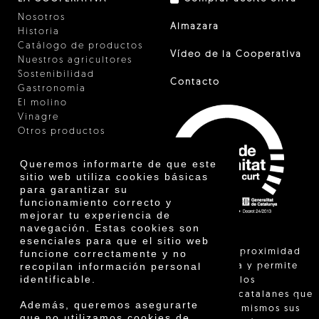
Nosotros
Almazara
Historia
Catálogo de productos
Vídeo de la Cooperativa
Nuestros agricultores
Sostenibilidad
Contacto
Gastronomía
El molino
Vinagre
Otros productos
Certificados
Premios
Queremos informarte de que este
Innovación
sitio web utiliza cookies básicas
para garantizar su
funcionamiento correcto y
mejorar tu experiencia de
navegación. Estas cookies son
esenciales para que el sitio web
"La venta de proximidad
funcione correctamente y no
recopilan información personal
está regulada y permite
identificable.
identificar a los
agricultores catalanes que
Además, queremos asegurarte
venden ellos mismos sus
que no utilizamos cookies de