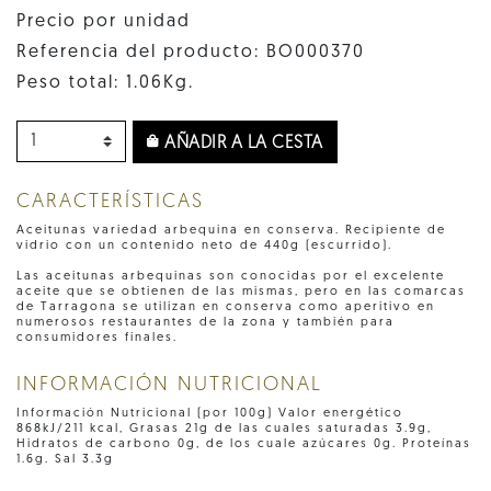
Precio por unidad
Referencia del producto: BO000370
Peso total: 1.06Kg.
AÑADIR A LA CESTA
CARACTERÍSTICAS
Aceitunas variedad arbequina en conserva. Recipiente de
vidrio con un contenido neto de 440g (escurrido).
Las aceitunas arbequinas son conocidas por el excelente
aceite que se obtienen de las mismas, pero en las comarcas
de Tarragona se utilizan en conserva como aperitivo en
numerosos restaurantes de la zona y también para
consumidores finales.
INFORMACIÓN NUTRICIONAL
Información Nutricional (por 100g) Valor energético
868kJ/211 kcal, Grasas 21g de las cuales saturadas 3.9g,
Hidratos de carbono 0g, de los cuale azúcares 0g. Proteínas
1.6g. Sal 3.3g