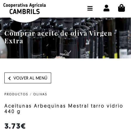
CI
TIENDA COMPRA ONLINE
LA COOPERATIVA
Comprar aceite de oliva Virgen
OLEOTOUR
Extra
PRODUCTOS
ALMAZARA
NUESTRO ACEITE
VOLVER AL MENÚ
CONTACTO
PRODUCTOS
/
OLIVAS
SELECCIONAR IDIOMA :
ES
Aceitunas Arbequinas Mestral tarro vidrio
440 g
3.73€