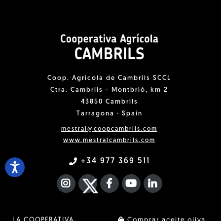
Coop. Agrícola de Cambrils SCCL
Ctra. Cambrils - Montbrió, km 2
43850 Cambrils
Tarragona · Spain
mestral@coopcambrils.com
www.mestralcambrils.com
+34 977 369 511
INSTAGRAM
TWITTER
FACEBOOK F
YOUTUBE
FA LINKEDIN I
LA COOPERATIVA
Comprar aceite oliva