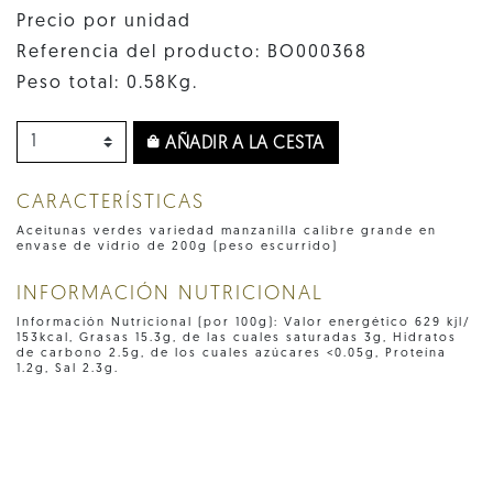
Precio por unidad
Referencia del producto: BO000368
Peso total: 0.58Kg.
AÑADIR A LA CESTA
CARACTERÍSTICAS
Aceitunas verdes variedad manzanilla calibre grande en
envase de vidrio de 200g (peso escurrido)
INFORMACIÓN NUTRICIONAL
Información Nutricional (por 100g): Valor energético 629 kjl/
153kcal, Grasas 15.3g, de las cuales saturadas 3g, Hidratos
de carbono 2.5g, de los cuales azúcares <0.05g, Proteína
1.2g, Sal 2.3g.