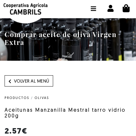
CI
TIENDA COMPRA ONLINE
LA COOPERATIVA
Comprar aceite de oliva Virgen
OLEOTOUR
Extra
PRODUCTOS
ALMAZARA
NUESTRO ACEITE
VOLVER AL MENÚ
CONTACTO
PRODUCTOS
/
OLIVAS
SELECCIONAR IDIOMA :
ES
Aceitunas Manzanilla Mestral tarro vidrio
200g
2.57€