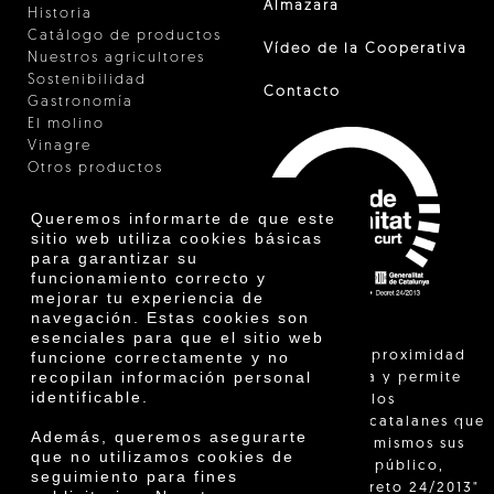
Almazara
Historia
Catálogo de productos
Vídeo de la Cooperativa
Nuestros agricultores
Sostenibilidad
Contacto
Gastronomía
El molino
Vinagre
Otros productos
Certificados
Premios
Queremos informarte de que este
Innovación
sitio web utiliza cookies básicas
para garantizar su
funcionamiento correcto y
mejorar tu experiencia de
navegación. Estas cookies son
esenciales para que el sitio web
"La venta de proximidad
funcione correctamente y no
recopilan información personal
está regulada y permite
identificable.
identificar a los
agricultores catalanes que
Además, queremos asegurarte
venden ellos mismos sus
que no utilizamos cookies de
productos al público,
seguimiento para fines
según el Decreto 24/2013"