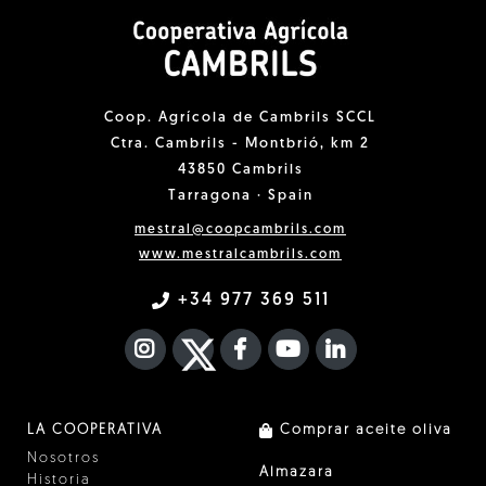
Coop. Agrícola de Cambrils SCCL
Ctra. Cambrils - Montbrió, km 2
43850 Cambrils
Tarragona · Spain
mestral@coopcambrils.com
www.mestralcambrils.com
+34 977 369 511
INSTAGRAM
TWITTER
FACEBOOK F
YOUTUBE
FA LINKEDIN I
LA COOPERATIVA
Comprar aceite oliva
Nosotros
Almazara
Historia