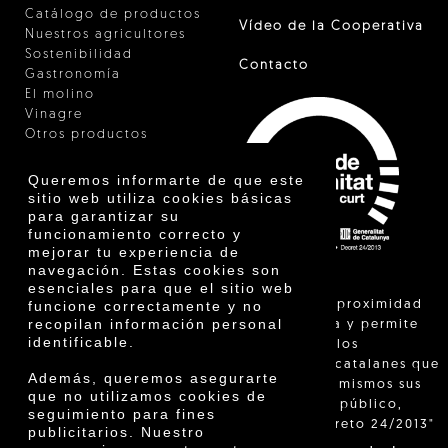
Catálogo de productos
Vídeo de la Cooperativa
Nuestros agricultores
Sostenibilidad
Contacto
Gastronomía
El molino
Vinagre
Otros productos
Certificados
Premios
Queremos informarte de que este
Innovación
sitio web utiliza cookies básicas
para garantizar su
funcionamiento correcto y
mejorar tu experiencia de
navegación. Estas cookies son
esenciales para que el sitio web
"La venta de proximidad
funcione correctamente y no
recopilan información personal
está regulada y permite
identificable.
identificar a los
agricultores catalanes que
Además, queremos asegurarte
venden ellos mismos sus
que no utilizamos cookies de
productos al público,
seguimiento para fines
según el Decreto 24/2013"
publicitarios. Nuestro