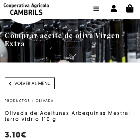
CI
TIENDA COMPRA ONLINE
LA COOPERATIVA
Comprar aceite de oliva Virgen
OLEOTOUR
Extra
PRODUCTOS
ALMAZARA
NUESTRO ACEITE
VOLVER AL MENÚ
CONTACTO
PRODUCTOS
/
OLIVADA
SELECCIONAR IDIOMA :
ES
Olivada de Aceitunas Arbequinas Mestral
tarro vidrio 110 g
3.10€