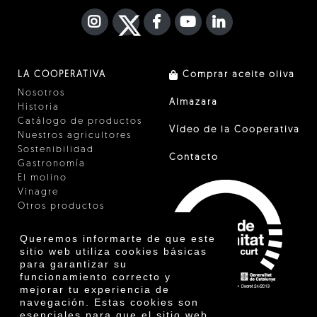
INSTAGRAM
TWITTER
FACEBOOK F
YOUTUBE
FA LINKEDIN I
LA COOPERATIVA
Comprar aceite oliva
Nosotros
Almazara
Historia
Catálogo de productos
Vídeo de la Cooperativa
Nuestros agricultores
Sostenibilidad
Contacto
Gastronomía
El molino
Vinagre
Otros productos
Certificados
Premios
Queremos informarte de que este
Innovación
sitio web utiliza cookies básicas
para garantizar su
funcionamiento correcto y
mejorar tu experiencia de
navegación. Estas cookies son
esenciales para que el sitio web