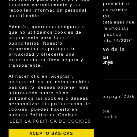
"La venta de proximidad
funcione correctamente y no
recopilan información personal
está regulada y permite
identificable.
identificar a los
agricultores catalanes que
Además, queremos asegurarte
venden ellos mismos sus
que no utilizamos cookies de
productos al público,
seguimiento para fines
según el Decreto 24/2013"
publicitarios. Nuestro
Con el apoyo de la
compromiso es proteger tu
privacidad y ofrecerte una
experiencia en línea segura y
transparente.
Al hacer clic en 'Aceptar',
aceptas el uso de estas cookies
básicas. Si deseas obtener más
información sobre cómo
Cooperativa Agrícola de Cambrils SCCL | Copyright 2026
utilizamos las cookies o deseas
©
personalizar tus preferencias de
cookies, puedes hacerlo en
·
·
Aviso legal
Condiciones de compra
nuestra Política de Cookies.
·
Política de privacidad
Política de cookies
LEER LA POLÍTICA DE COOKIES
ACEPTO BÁSICAS