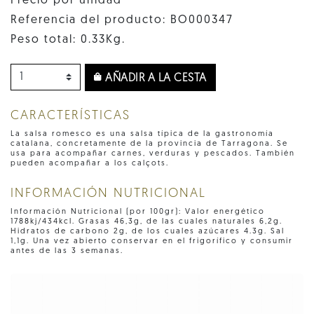
Precio por unidad
Referencia del producto: BO000347
Peso total: 0.33Kg.
AÑADIR A LA CESTA
CARACTERÍSTICAS
La salsa romesco es una salsa típica de la gastronomía
catalana, concretamente de la provincia de Tarragona. Se
usa para acompañar carnes, verduras y pescados. También
pueden acompañar a los calçots.
INFORMACIÓN NUTRICIONAL
Información Nutricional (por 100gr): Valor energético
1788kj/434kcl. Grasas 46,3g, de las cuales naturales 6,2g.
Hidratos de carbono 2g, de los cuales azúcares 4.3g. Sal
1,1g. Una vez abierto conservar en el frigorífico y consumir
antes de las 3 semanas.