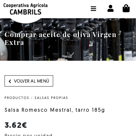
CI
TIENDA COMPRA ONLINE
LA COOPERATIVA
Comprar aceite de oliva Virgen
OLEOTOUR
Extra
PRODUCTOS
ALMAZARA
NUESTRO ACEITE
VOLVER AL MENÚ
CONTACTO
PRODUCTOS
/
SALSAS PROPIAS
SELECCIONAR IDIOMA :
ES
Salsa Romesco Mestral, tarro 185g
3.62€