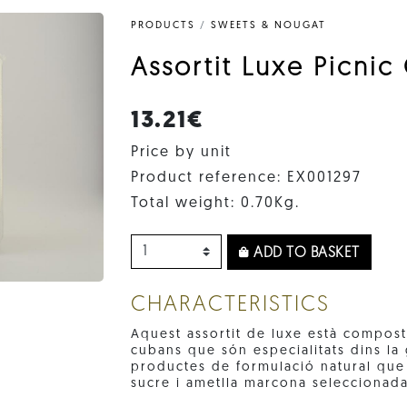
PRODUCTS
/
SWEETS & NOUGAT
Assortit Luxe Picni
13.21€
Price by unit
Product reference: EX001297
Total weight: 0.70Kg.
ADD TO BASKET
CHARACTERISTICS
Aquest assortit de luxe està compost 
cubans que són especialitats dins la
productes de formulació natural que
sucre i ametlla marcona seleccionada