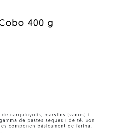
c Cobo 400 g
de carquinyolis, marylins (vanos) i
 gamma de pastes seques i de té. Són
 es componen básicament de farina,
.