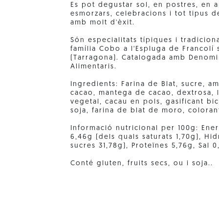
Es pot degustar sol, en postres, en a
esmorzars, celebracions i tot tipus d
amb molt d'èxit.
Són especialitats típiques i tradicion
família Cobo a l'Espluga de Francolí
(Tarragona). Catalogada amb Denomi
Alimentaris.
Ingredients: Farina de Blat, sucre, am
cacao, mantega de cacao, dextrosa, le
vegetal, cacau en pols, gasificant bic
soja, farina de blat de moro, coloran
Informació nutricional per 100g: Ener
6,46g (dels quals saturats 1,70g), Hi
sucres 31,78g), Proteïnes 5,76g, Sal 0
Conté gluten, fruits secs, ou i soja..