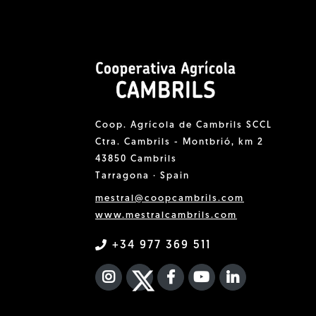
Coop. Agrícola de Cambrils SCCL
Ctra. Cambrils - Montbrió, km 2
43850 Cambrils
Tarragona · Spain
mestral@coopcambrils.com
www.mestralcambrils.com
+34 977 369 511
INSTAGRAM
TWITTER
FACEBOOK F
YOUTUBE
FA LINKEDIN