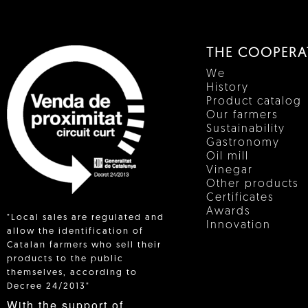
THE COOPERA
We
History
Product catalog
Our farmers
Sustainability
Gastronomy
Oil mill
Vinegar
Other products
Certificates
Awards
"Local sales are regulated and
Innovation
allow the identification of
Catalan farmers who sell their
products to the public
 IN
themselves, according to
Decree 24/2013"
With the support of