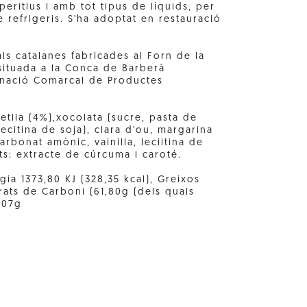
peritius i amb tot tipus de líquids, per
e refrigeris. S'ha adoptat en restauració
als catalanes fabricades al Forn de la
 situada a la Conca de Barberà
nació Comarcal de Productes
etlla (4%),xocolata (sucre, pasta de
citina de soja), clara d'ou, margarina
arbonat amònic, vainilla, leciitina de
ts: extracte de cúrcuma i caroté.
gia 1373,80 KJ (328,35 kcal), Greixos
drats de Carboni (61,80g (dels quals
,07g