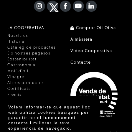
INSTAGRAM
TWITTER
FACEBOOK F
YOUTUBE
FA LINKEDIN I
LA COOPERATIVA
Comprar Oli Oliva
Nosaltres
Almàssera
Història
Catàleg de productes
Vídeo Cooperativa
Els nostres pagesos
Sostenibilitat
Contacte
Gastronomia
Molí d'oli
Vinagre
Altres productes
Certificats
Premis
Innovació
Volem informar-te que aquest lloc
web utilitza cookies bàsiques per
garantir-ne el funcionament
correcte i millorar la teva
experiència de navegació.