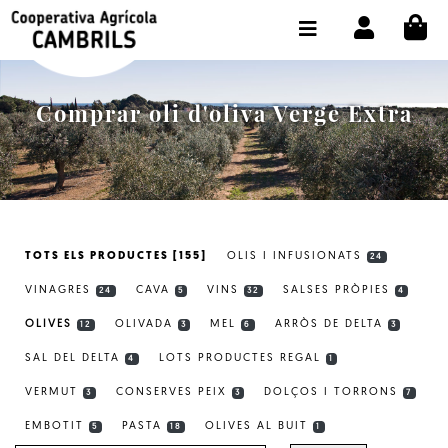
CI
BOTIGA COMPRA ONLINE
LA COOPERATIVA
Comprar oli d'oliva Verge Extra
OLEOTOUR
PRODUCTES
ALMÀSSERA
TOTS ELS PRODUCTES [155]
OLIS I INFUSIONATS
24
EL NOSTRE OLI
VINAGRES
CAVA
VINS
SALSES PRÒPIES
24
5
32
4
CONTACTE
OLIVES
OLIVADA
MEL
ARRÒS DE DELTA
12
3
6
3
SAL DEL DELTA
LOTS PRODUCTES REGAL
SELECCIONAR IDIOMA:
CAT
4
1
VERMUT
CONSERVES PEIX
DOLÇOS I TORRONS
3
3
7
EMBOTIT
PASTA
OLIVES AL BUIT
5
18
1