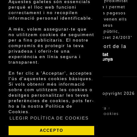
"La venda de proximitat
Aquestes galetes són essencials
perquè el lloc web funcioni
està regulada i permet
correctament i no recopilen
identificar els pagesos
informació personal identificable.
catalans que venen ells
mateixos els seus
A més, volem assegurar-te que
productes al públic,
no utilitzem cookies de seguiment
segons el Decret 24/2013"
per a fins publicitaris. El nostre
Amb el suport de la
compromís és protegir la teva
privadesa i oferir-te una
experiència en línia segura i
transparent.
En fer clic a 'Acceptar', acceptes
l'ús d'aquestes cookies bàsiques.
Si vols obtenir més informació
sobre com utilitzem les cookies o
Cooperativa Agrícola de Cambrils SCCL | Copyright 2026
desitges personalitzar les teves
©
preferències de cookies, pots fer-
ho a la nostra Política de
·
·
Avís legal
Condicions de compra
Cookies.
·
Política de privacitat
Política de cookies
LLEGIR POLÍTICA DE COOKIES
ACCEPTO