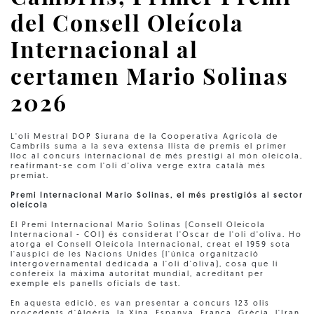
del Consell Oleícola
Internacional al
certamen Mario Solinas
2026
L'oli Mestral DOP Siurana de la Cooperativa Agrícola de
Cambrils suma a la seva extensa llista de premis el primer
lloc al concurs internacional de més prestigi al món oleícola,
reafirmant-se com l'oli d'oliva verge extra català més
premiat.
Premi Internacional Mario Solinas, el més prestigiós al sector
oleícola
El Premi Internacional Mario Solinas (Consell Oleícola
Internacional - COI) és considerat l'Oscar de l'oli d'oliva. Ho
atorga el Consell Oleícola Internacional, creat el 1959 sota
l'auspici de les Nacions Unides (l'única organització
intergovernamental dedicada a l'oli d'oliva), cosa que li
confereix la màxima autoritat mundial, acreditant per
exemple els panells oficials de tast.
En aquesta edició, es van presentar a concurs 123 olis
procedents d'Algèria, la Xina, Espanya, França, Grècia, l'Iran,