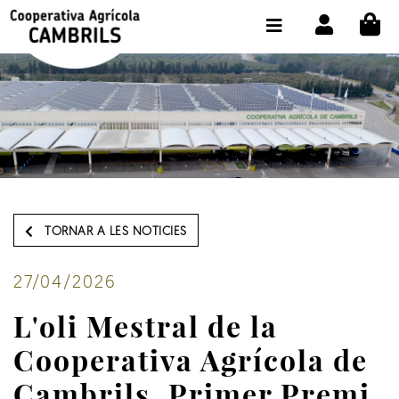
CI
BOTIGA COMPRA ONLINE
LA COOPERATIVA
OLEOTOUR
PRODUCTES
ALMÀSSERA
TORNAR A LES NOTICIES
EL NOSTRE OLI
CONTACTE
27/04/2026
L'oli Mestral de la
SELECCIONAR IDIOMA:
CAT
Cooperativa Agrícola de
Cambrils, Primer Premi