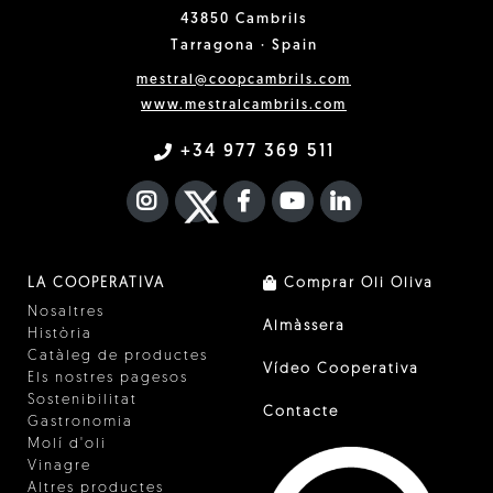
43850 Cambrils
Tarragona · Spain
mestral@coopcambrils.com
www.mestralcambrils.com
+34 977 369 511
INSTAGRAM
TWITTER
FACEBOOK F
YOUTUBE
FA LINKEDIN I
LA COOPERATIVA
Comprar Oli Oliva
Nosaltres
Almàssera
Història
Catàleg de productes
Vídeo Cooperativa
Els nostres pagesos
Sostenibilitat
Contacte
Gastronomia
Molí d'oli
Vinagre
Altres productes