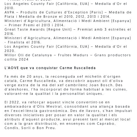
Los Angeles County Fair (Califòrnia, EUA) – Medalla d'Or el
2010.
AVPA – Produits de Cultures d’Exception (París) – Medalla de
Plata i Medalla de Bronze el 2010, 2012, 2013 i 2014.
Ministeri d'Agricultura, Alimentació i Medi Ambient (Espanya)
– Primer Premi el 2013 i 2014.
Great Taste Awards (Regne Unit) – Premiat amb 3 estrelles el
2016.
Ministeri d'Agricultura, Alimentació i Medi Ambient (Espanya)
- Finalista el 2016.
Los Angeles County Fair (Califòrnia, EUA) – Medalla d'Or el
2020.
Millor Oli de Catalunya – Fruïtes Madurs – Grans productors
collita 2024
L'AOVE que va conquistar Carme Ruscalleda
Fa més de 20 anys, la reconeguda xef michelín d'origen
català, Carme Ruscalleda, va descobrir aquest oli d'oliva
verge extra de la mà del xef cambrilenc Joan Bosch. Des
d'aleshores, l'ha incorporat de forma habitual a les cuines,
valorant-ne la qualitat i la personalitat úniques.
El 2022, va reforçar aquest vincle convertint-se en
ambaixadora d'Olis Mestral, consolidant una aliança basada
en l'excel·lència gastronòmica. Des de llavors, s'han impulsat
diverses iniciatives per posar en valor la qualitat i els
atributs d'aquest producte, avui present tant al mercat local
com a la gran distribució, en ensenyes com Caprabo,
Condis, Sorli o Bon Preu.