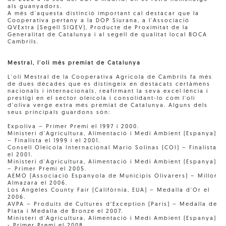
als guanyadors.
A més d'aquesta distinció important cal destacar que la
Cooperativa pertany a la DOP Siurana, a l'Associació
QVExtra (Segell SIQEV), Producte de Proximitat de la
Generalitat de Catalunya i al segell de qualitat local BOCA
Cambrils.
Mestral, l'oli més premiat de Catalunya
L'oli Mestral de la Cooperativa Agrícola de Cambrils fa més
de dues dècades que es distingeix en destacats certàmens
nacionals i internacionals, reafirmant la seva excel·lència i
prestigi en el sector oleícola i consolidant-lo com l'oli
d'oliva verge extra més premiat de Catalunya. Alguns dels
seus principals guardons són:
Expoliva – Primer Premi el 1997 i 2000.
Ministeri d'Agricultura, Alimentació i Medi Ambient (Espanya)
– Finalista el 1999 i el 2001.
Consell Oleícola Internacional Mario Solinas (COI) – Finalista
el 2001.
Ministeri d'Agricultura, Alimentació i Medi Ambient (Espanya)
– Primer Premi el 2005.
AEMO (Associació Espanyola de Municipis Olivarers) – Millor
Almazara el 2006.
Los Angeles County Fair (Califòrnia, EUA) – Medalla d'Or el
2006.
AVPA – Produits de Cultures d’Exception (París) – Medalla de
Plata i Medalla de Bronze el 2007.
Ministeri d'Agricultura, Alimentació i Medi Ambient (Espanya)
- Primer Premi el 2008.