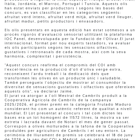
Itàlia, Jordània, el Marroc, Portugal i Tunísia. Aquests olis
han estat enviats per productors i segons les bases del
concurs, es van classificar en les categories següents:
afruitat verd intens, afruitat verd mitjà, afruitat verd lleuger,
afruitat madur, petits productors i envasadors.
Els olis presentats en aquesta edició han estat sotmesos a un
procés rigorós d'avaluació sensorial utilitzant la plataforma
IOC Panel, desenvolupada per la Fundació de l'Olivar.El jurat
internacional, format per nou experts tastadors, va avaluar
els olis participants segons les sensacions olfactives,
gustatives i retronasals de cada mostra, així com la seva
harmonia, complexitat i persistència.
"Aquest concurs reafirma el compromís del COI amb
l'excel·lència en la producció d'oli d'oliva verge extra,
reconeixent l'ardu treball i la dedicació dels que
transformen les olives en un producte únic i saludable.
També persegueix l'objectiu de mostrar al consumidor la
diversitat de sensacions gustatives i olfactives que ofereixen
aquests olis", va declarar Jaime.
El jurat va atorgar a l'oli Mestral de Cambrils produït a la
Cooperativa Agrícola de Cambrils de la campanya
2025/2026, el primer premi en la categoria Frutado Maduro
considerant-ho com un autèntic referent de qualitat a nivell
mundial. El Lot presentat al concurs i tal com dicten les
bases era un lot homogeni de 11572 litres, la mostra va ser
extreta i lacrada davant de Notari el mes de gener passat.
Correspon a olives molturades a la tafona de la Cooperativa
produïdes per agricultors de Cambrils i el seu entorn. La
cerimònia de lliurament de premis se celebrarà el 18 de juny
de 2026 a la seu del COI a Madrid, on es retrà homenatge