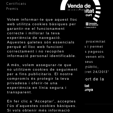
Certificats
Premis
Innovació
Volem informar-te que aquest lloc
web utilitza cookies bàsiques per
garantir-ne el funcionament
correcte i millorar la teva
experiència de navegació.
"La venda de proximitat
Aquestes galetes són essencials
perquè el lloc web funcioni
està regulada i permet
correctament i no recopilen
identificar els pagesos
informació personal identificable.
catalans que venen ells
mateixos els seus
A més, volem assegurar-te que
productes al públic,
no utilitzem cookies de seguiment
segons el Decret 24/2013"
per a fins publicitaris. El nostre
Amb el suport de la
compromís és protegir la teva
privadesa i oferir-te una
experiència en línia segura i
transparent.
En fer clic a 'Acceptar', acceptes
l'ús d'aquestes cookies bàsiques.
Si vols obtenir més informació