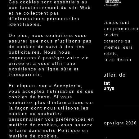
Ces cookies sont essentiels au
bon fonctionnement du site Web
et ne collectent pas
d’informations personnelles
"Les ventes locales sont
identifiables.
réglementées et permettent
De plus, nous souhaitons vous
l'identification des
assurer que nous n'utilisons pas
agriculteurs catalans qui
de cookies de suivi à des fins
vendent eux-mêmes leurs
publicitaires. Nous nous
produits au public,
engageons à protéger votre vie
conformément au décret
privée et à vous offrir une
24/2013."
expérience en ligne sûre et
Avec le soutien de
transparente.
En cliquant sur « Accepter »,
vous acceptez l'utilisation de ces
cookies de base. Si vous
souhaitez plus d'informations sur
la façon dont nous utilisons les
cookies ou souhaitez
personnaliser vos préférences en
Cooperativa Agrícola de Cambrils SCCL | Copyright 2026
matière de cookies, vous pouvez
©
le faire dans notre Politique en
matière de cookies.
·
·
Avis légal
Conditions d'achat