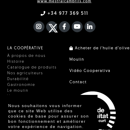
www.mestralcambrils.com
+34 977 369 511
INSTAGRAM
TWITTER
FACEBOOK F
YOUTUBE
FA LINKEDIN I
LA COOPÉRATIVE
Acheter de l'huile d'olive
À propos de nous
Moulin
Histoire
Catalogue de produits
Vidéo Cooperativa
Nos agriculteurs
Durabilité
Contact
Gastronomie
Le moulin
Vinaigre
Autres produits
Nous souhaitons vous informer
Certificats
que ce site Web utilise des
Prix
cookies de base pour assurer son
Innovation
bon fonctionnement et améliorer
votre expérience de navigation.