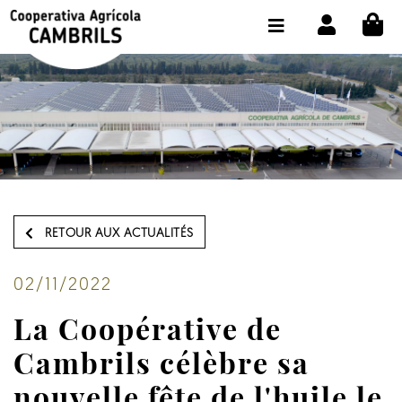
CI
BOUTIQUE ACHETER EN LIGNE
LA COOPÉRATIVE
OLEOTOUR
PRODUITS
MOULIN
RETOUR AUX ACTUALITÉS
NOTRE HUILE
CONTACT
02/11/2022
La Coopérative de
CHOISIR LA LANGUE:
FR
Cambrils célèbre sa
nouvelle fête de l'huile le