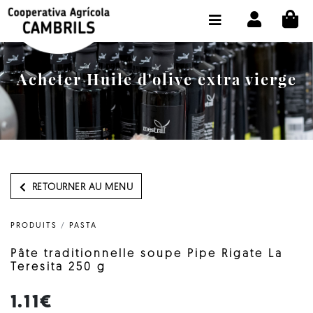
CI
BOUTIQUE ACHETER EN LIGNE
LA COOPÉRATIVE
Acheter Huile d'olive extra vierge
OLEOTOUR
PRODUITS
MOULIN
NOTRE HUILE
RETOURNER AU MENU
CONTACT
PRODUITS
/
PASTA
CHOISIR LA LANGUE:
FR
Pâte traditionnelle soupe Pipe Rigate La
Teresita 250 g
1.11€