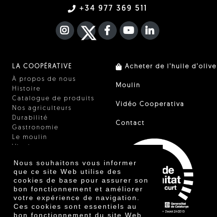
+34 977 369 511
INSTAGRAM
TWITTER
FACEBOOK F
YOUTUBE
FA LINKEDIN I
LA COOPÉRATIVE
Acheter de l'huile d'olive
À propos de nous
Moulin
Histoire
Catalogue de produits
Vidéo Cooperativa
Nos agriculteurs
Durabilité
Contact
Gastronomie
Le moulin
Vinaigre
Autres produits
Nous souhaitons vous informer
Certificats
que ce site Web utilise des
Prix
cookies de base pour assurer son
Innovation
bon fonctionnement et améliorer
votre expérience de navigation.
Ces cookies sont essentiels au
bon fonctionnement du site Web