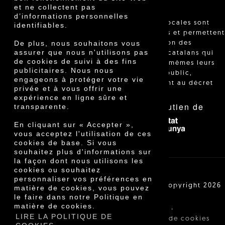
et ne collectent pas
d’informations personnelles
"Les ventes locales sont
identifiables.
réglementées et permettent
De plus, nous souhaitons vous
l'identification des
assurer que nous n'utilisons pas
agriculteurs catalans qui
de cookies de suivi à des fins
vendent eux-mêmes leurs
publicitaires. Nous nous
produits au public,
engageons à protéger votre vie
conformément au décret
privée et à vous offrir une
24/2013."
expérience en ligne sûre et
Avec le soutien de
transparente.
En cliquant sur « Accepter »,
vous acceptez l'utilisation de ces
cookies de base. Si vous
souhaitez plus d'informations sur
la façon dont nous utilisons les
cookies ou souhaitez
personnaliser vos préférences en
Cooperativa Agrícola de Cambrils SCCL | Copyright 2026
matière de cookies, vous pouvez
©
le faire dans notre Politique en
matière de cookies.
·
·
Avis légal
Conditions d'achat
LIRE LA POLITIQUE DE
·
Politique de confidentialité
Politique de cookies