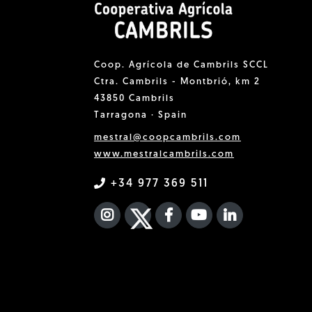
Coop. Agrícola de Cambrils SCCL
Ctra. Cambrils - Montbrió, km 2
43850 Cambrils
Tarragona · Spain
mestral@coopcambrils.com
www.mestralcambrils.com
+34 977 369 511
INSTAGRAM
TWITTER
FACEBOOK F
YOUTUBE
FA LINKEDIN