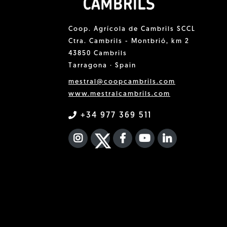
Coop. Agrícola de Cambrils SCCL
Ctra. Cambrils - Montbrió, km 2
43850 Cambrils
Tarragona · Spain
mestral@coopcambrils.com
www.mestralcambrils.com
+34 977 369 511
INSTAGRAM
TWITTER
FACEBOOK F
YOUTUBE
FA LINKEDIN