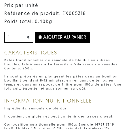
Prix par unité
Référence de produit: EX005318
Poids total: 0.40Kg.
AJOUTER AU PANIER
CARACTERISTIQUES
Pâtes traditionnelles de semoule de blé dur en rubans
bouclés, fabriquées à La Teresita à Vilafranca de Penedès.
Contenu: 250g.
Ils sont préparés en plongeant les pâtes dans un bouillon
bouillant pendant 8-12 minutes, en remuant de temps en
temps et dans un rapport de 1 litre pour 100g de pâtes. Une
fois cuit, égoutter et assaisonner au goût.
INFORMATION NUTRITIONNELLE
Ingrédients: semoule de blé dur.
Il contient du gluten et peut contenir des traces d'oeuf.
Composition nutritionnelle pour 100g: Énergie 1478J (349
kcal), Lipides 1,5 g (dont 0,28g saturés), Protéines: 12g,