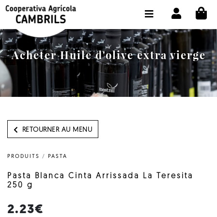
CI
BOUTIQUE ACHETER EN LIGNE
LA COOPÉRATIVE
Acheter Huile d'olive extra vierge
OLEOTOUR
PRODUITS
MOULIN
NOTRE HUILE
RETOURNER AU MENU
CONTACT
PRODUITS
/
PASTA
CHOISIR LA LANGUE:
FR
Pasta Blanca Cinta Arrissada La Teresita
250 g
2.23€