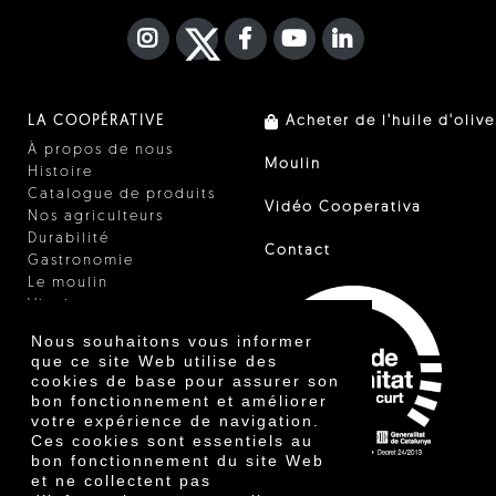
INSTAGRAM
TWITTER
FACEBOOK F
YOUTUBE
FA LINKEDIN I
LA COOPÉRATIVE
Acheter de l'huile d'olive
À propos de nous
Moulin
Histoire
Catalogue de produits
Vidéo Cooperativa
Nos agriculteurs
Durabilité
Contact
Gastronomie
Le moulin
Vinaigre
Autres produits
Nous souhaitons vous informer
Certificats
que ce site Web utilise des
Prix
cookies de base pour assurer son
Innovation
bon fonctionnement et améliorer
votre expérience de navigation.
Ces cookies sont essentiels au
bon fonctionnement du site Web
et ne collectent pas