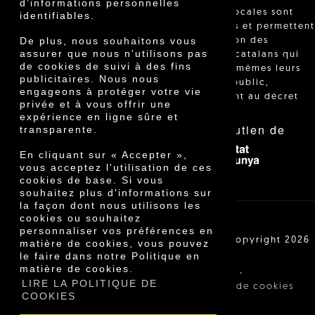
d’informations personnelles
"Les ventes locales sont
identifiables.
réglementées et permettent
De plus, nous souhaitons vous
l'identification des
assurer que nous n'utilisons pas
agriculteurs catalans qui
de cookies de suivi à des fins
vendent eux-mêmes leurs
publicitaires. Nous nous
produits au public,
engageons à protéger votre vie
conformément au décret
privée et à vous offrir une
24/2013."
expérience en ligne sûre et
Avec le soutien de
transparente.
En cliquant sur « Accepter »,
vous acceptez l'utilisation de ces
cookies de base. Si vous
souhaitez plus d'informations sur
la façon dont nous utilisons les
cookies ou souhaitez
personnaliser vos préférences en
Cooperativa Agrícola de Cambrils SCCL | Copyright 2026
matière de cookies, vous pouvez
©
le faire dans notre Politique en
matière de cookies.
·
·
Avis légal
Conditions d'achat
LIRE LA POLITIQUE DE
·
Politique de confidentialité
Politique de cookies
COOKIES