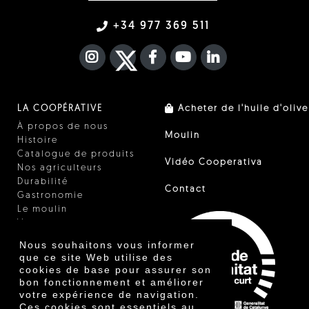
+34 977 369 511
INSTAGRAM
TWITTER
FACEBOOK F
YOUTUBE
FA LINKEDIN I
LA COOPÉRATIVE
Acheter de l'huile d'olive
À propos de nous
Moulin
Histoire
Catalogue de produits
Vidéo Cooperativa
Nos agriculteurs
Durabilité
Contact
Gastronomie
Le moulin
Vinaigre
Autres produits
Nous souhaitons vous informer
Certificats
que ce site Web utilise des
Prix
cookies de base pour assurer son
Innovation
bon fonctionnement et améliorer
votre expérience de navigation.
Ces cookies sont essentiels au