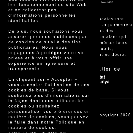
bon fonctionnement du site Web
et ne collectent pas
d’informations personnelles
"Les ventes locales sont
identifiables.
réglementées et permettent
De plus, nous souhaitons vous
l'identification des
assurer que nous n'utilisons pas
agriculteurs catalans qui
de cookies de suivi à des fins
vendent eux-mêmes leurs
publicitaires. Nous nous
produits au public,
engageons à protéger votre vie
conformément au décret
privée et à vous offrir une
24/2013."
expérience en ligne sûre et
Avec le soutien de
transparente.
En cliquant sur « Accepter »,
vous acceptez l'utilisation de ces
cookies de base. Si vous
souhaitez plus d'informations sur
la façon dont nous utilisons les
cookies ou souhaitez
personnaliser vos préférences en
Cooperativa Agrícola de Cambrils SCCL | Copyright 2026
matière de cookies, vous pouvez
©
le faire dans notre Politique en
matière de cookies.
·
·
Avis légal
Conditions d'achat