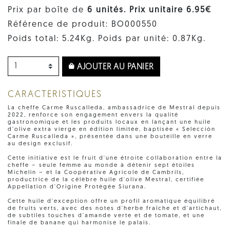
Prix par boîte de
6 unités. Prix ​​unitaire 6.95€
Référence de produit: BO000550
Poids total: 5.24Kg. Poids par unité: 0.87Kg.
AJOUTER AU PANIER
CARACTERISTIQUES
La cheffe Carme Ruscalleda, ambassadrice de Mestral depuis
2022, renforce son engagement envers la qualité
gastronomique et les produits locaux en lançant une huile
d'olive extra vierge en édition limitée, baptisée « Selección
Carme Ruscalleda », présentée dans une bouteille en verre
au design exclusif.
Cette initiative est le fruit d'une étroite collaboration entre la
cheffe – seule femme au monde à détenir sept étoiles
Michelin – et la Coopérative Agricole de Cambrils,
productrice de la célèbre huile d'olive Mestral, certifiée
Appellation d'Origine Protégée Siurana.
Cette huile d'exception offre un profil aromatique équilibré
de fruits verts, avec des notes d'herbe fraîche et d'artichaut,
de subtiles touches d'amande verte et de tomate, et une
finale de banane qui harmonise le palais.