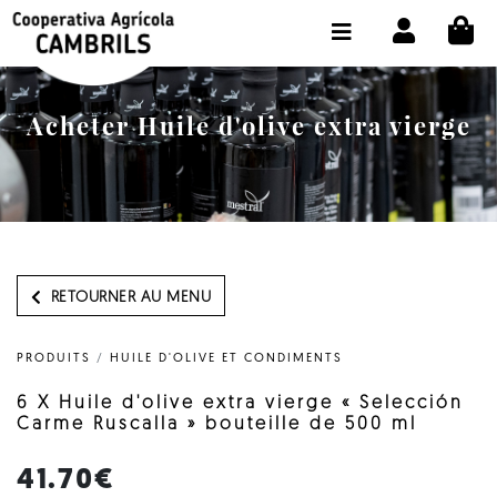
CI
BOUTIQUE ACHETER EN LIGNE
LA COOPÉRATIVE
Acheter Huile d'olive extra vierge
OLEOTOUR
PRODUITS
MOULIN
NOTRE HUILE
RETOURNER AU MENU
CONTACT
PRODUITS
/
HUILE D'OLIVE ET CONDIMENTS
CHOISIR LA LANGUE:
FR
6 X Huile d'olive extra vierge « Selección
Carme Ruscalla » bouteille de 500 ml
41.70€