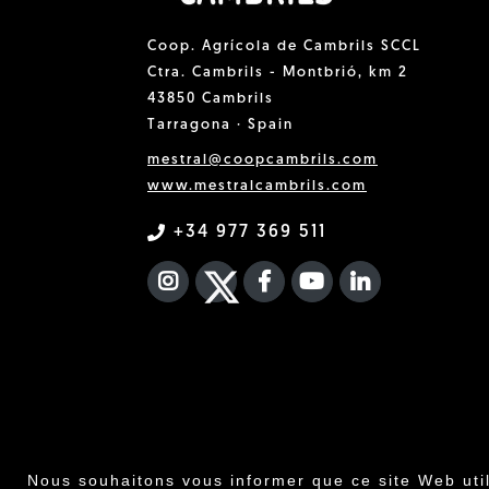
Coop. Agrícola de Cambrils SCCL
Ctra. Cambrils - Montbrió, km 2
43850 Cambrils
Tarragona · Spain
mestral@coopcambrils.com
www.mestralcambrils.com
+34 977 369 511
INSTAGRAM
TWITTER
FACEBOOK F
YOUTUBE
FA LINKEDIN
Nous souhaitons vous informer que ce site Web uti