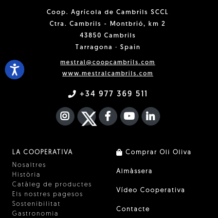
Coop. Agrícola de Cambrils SCCL
Ctra. Cambrils - Montbrió, km 2
43850 Cambrils
Tarragona · Spain
mestral@coopcambrils.com
www.mestralcambrils.com
+34 977 369 511
INSTAGRAM
TWITTER
FACEBOOK F
YOUTUBE
FA LINKEDIN I
LA COOPERATIVA
Comprar Oli Oliva
Nosaltres
Almàssera
Història
Catàleg de productes
Vídeo Cooperativa
Els nostres pagesos
Sostenibilitat
Contacte
Gastronomia