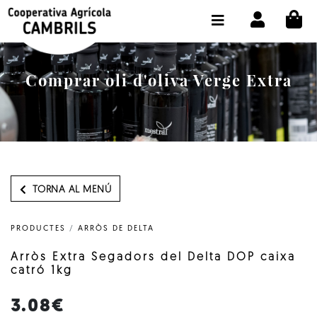
CI
BOTIGA COMPRA ONLINE
LA COOPERATIVA
Comprar oli d'oliva Verge Extra
OLEOTOUR
PRODUCTES
ALMÀSSERA
EL NOSTRE OLI
TORNA AL MENÚ
CONTACTE
PRODUCTES
/
ARRÒS DE DELTA
SELECCIONAR IDIOMA:
CAT
Arròs Extra Segadors del Delta DOP caixa
catró 1kg
3.08€