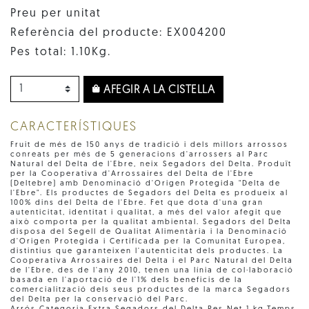
Preu per unitat
Referència del producte: EX004200
Pes total: 1.10Kg.
AFEGIR A LA CISTELLA
CARACTERÍSTIQUES
Fruit de més de 150 anys de tradició i dels millors arrossos
conreats per més de 5 generacions d'arrossers al Parc
Natural del Delta de l'Ebre, neix Segadors del Delta. Produït
per la Cooperativa d'Arrossaires del Delta de l'Ebre
(Deltebre) amb Denominació d'Origen Protegida "Delta de
l'Ebre". Els productes de Segadors del Delta es produeix al
100% dins del Delta de l'Ebre. Fet que dota d'una gran
autenticitat, identitat i qualitat, a més del valor afegit que
això comporta per la qualitat ambiental. Segadors del Delta
disposa del Segell de Qualitat Alimentària i la Denominació
d'Origen Protegida i Certificada per la Comunitat Europea,
distintius que garanteixen l'autenticitat dels productes. La
Cooperativa Arrossaires del Delta i el Parc Natural del Delta
de l'Ebre, des de l'any 2010, tenen una línia de col·laboració
basada en l'aportació de l'1% dels beneficis de la
comercialització dels seus productes de la marca Segadors
del Delta per la conservació del Parc.