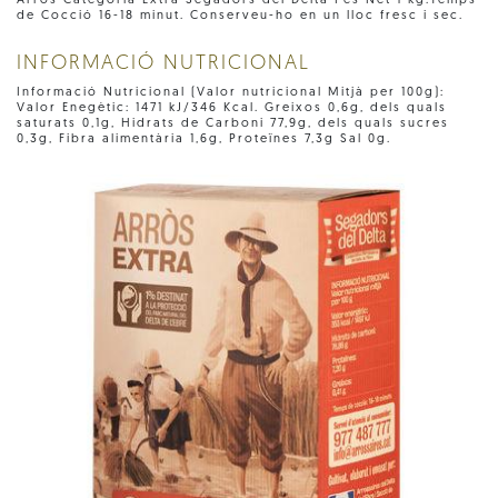
Arrós Categoria Extra Segadors del Delta Pes Net 1 kg.Temps
de Cocció 16-18 minut. Conserveu-ho en un lloc fresc i sec.
INFORMACIÓ NUTRICIONAL
Informació Nutricional (Valor nutricional Mitjà per 100g):
Valor Enegètic: 1471 kJ/346 Kcal. Greixos 0,6g, dels quals
saturats 0,1g, Hidrats de Carboni 77,9g, dels quals sucres
0,3g, Fibra alimentària 1,6g, Proteïnes 7,3g Sal 0g.