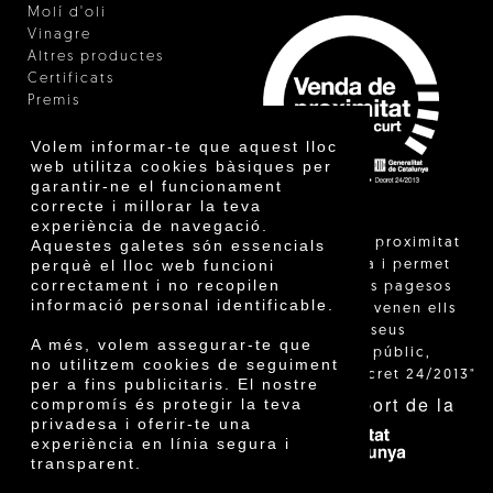
Molí d'oli
Vinagre
Altres productes
Certificats
Premis
Innovació
Volem informar-te que aquest lloc
web utilitza cookies bàsiques per
garantir-ne el funcionament
correcte i millorar la teva
experiència de navegació.
"La venda de proximitat
Aquestes galetes són essencials
perquè el lloc web funcioni
està regulada i permet
correctament i no recopilen
identificar els pagesos
informació personal identificable.
catalans que venen ells
mateixos els seus
A més, volem assegurar-te que
productes al públic,
no utilitzem cookies de seguiment
segons el Decret 24/2013"
per a fins publicitaris. El nostre
Amb el suport de la
compromís és protegir la teva
privadesa i oferir-te una
experiència en línia segura i
transparent.