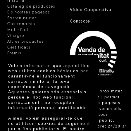
Història
Catàleg de productes
Vídeo Cooperativa
Els nostres pagesos
Sostenibilitat
Contacte
Gastronomia
Molí d'oli
Vinagre
Altres productes
Certificats
Premis
Innovació
Volem informar-te que aquest lloc
web utilitza cookies bàsiques per
garantir-ne el funcionament
correcte i millorar la teva
experiència de navegació.
"La venda de proximitat
Aquestes galetes són essencials
perquè el lloc web funcioni
està regulada i permet
correctament i no recopilen
identificar els pagesos
informació personal identificable.
catalans que venen ells
mateixos els seus
A més, volem assegurar-te que
productes al públic,
no utilitzem cookies de seguiment
segons el Decret 24/2013"
per a fins publicitaris. El nostre