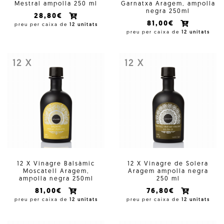
Mestral ampolla 250 ml
Garnatxa Aragem, ampolla
negra 250ml
28,80€
81,00€
preu per caixa de
12 unitats
preu per caixa de
12 unitats
12 X
12 X
12 X Vinagre Balsàmic
12 X Vinagre de Solera
Moscatell Aragem,
Aragem ampolla negra
ampolla negra 250ml
250 ml
81,00€
76,80€
preu per caixa de
12 unitats
preu per caixa de
12 unitats