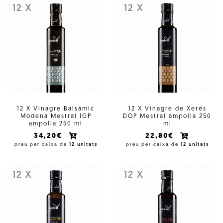
12 X
12 X
12 X Vinagre Balsàmic
12 X Vinagre de Xerés
Mòdena Mestral IGP
DOP Mestral ampolla 250
ampolla 250 ml
ml
34,20€
22,80€
preu per caixa de
12 unitats
preu per caixa de
12 unitats
12 X
12 X