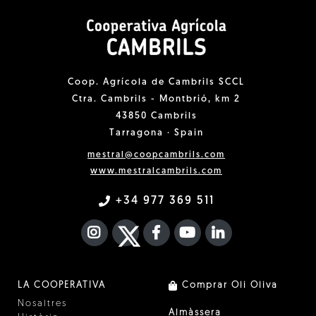
Coop. Agrícola de Cambrils SCCL
Ctra. Cambrils - Montbrió, km 2
43850 Cambrils
Tarragona · Spain
mestral@coopcambrils.com
www.mestralcambrils.com
+34 977 369 511
INSTAGRAM
TWITTER
FACEBOOK F
YOUTUBE
FA LINKEDIN I
LA COOPERATIVA
Comprar Oli Oliva
Nosaltres
Almàssera