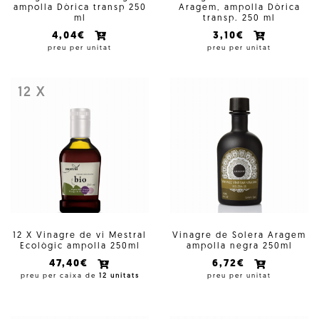
ampolla Dòrica transp 250
Aragem, ampolla Dòrica
ml
transp. 250 ml
4,04€
3,10€
preu per unitat
preu per unitat
12 X
12 X Vinagre de vi Mestral
Vinagre de Solera Aragem
Ecològic ampolla 250ml
ampolla negra 250ml
47,40€
6,72€
preu per caixa de
12 unitats
preu per unitat