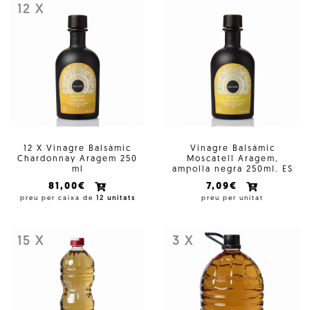
12 X
12 X Vinagre Balsàmic
Vinagre Balsàmic
Chardonnay Aragem 250
Moscatell Aragem,
ml
ampolla negra 250ml. ES
81,00€
7,09€
preu per caixa de
12 unitats
preu per unitat
15 X
3 X