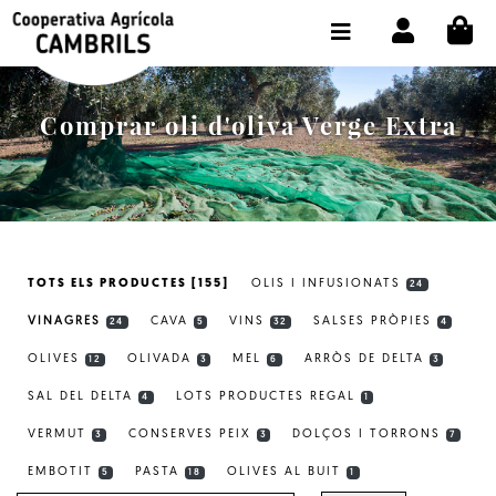
CI
BOTIGA COMPRA ONLINE
LA COOPERATIVA
Comprar oli d'oliva Verge Extra
OLEOTOUR
PRODUCTES
ALMÀSSERA
TOTS ELS PRODUCTES [155]
OLIS I INFUSIONATS
24
EL NOSTRE OLI
VINAGRES
CAVA
VINS
SALSES PRÒPIES
24
5
32
4
CONTACTE
OLIVES
OLIVADA
MEL
ARRÒS DE DELTA
12
3
6
3
SAL DEL DELTA
LOTS PRODUCTES REGAL
SELECCIONAR IDIOMA:
CAT
4
1
VERMUT
CONSERVES PEIX
DOLÇOS I TORRONS
3
3
7
EMBOTIT
PASTA
OLIVES AL BUIT
5
18
1