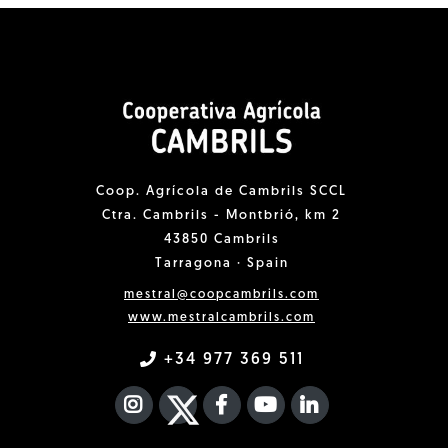
Coop. Agrícola de Cambrils SCCL
Ctra. Cambrils - Montbrió, km 2
43850 Cambrils
Tarragona · Spain
mestral@coopcambrils.com
www.mestralcambrils.com
+34 977 369 511
INSTAGRAM
TWITTER
FACEBOOK F
YOUTUBE
FA LINKEDIN I