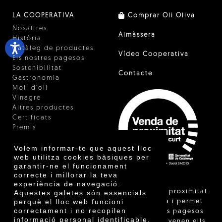
LA COOPERATIVA
Comprar Oli Oliva
Nosaltres
Almàssera
Història
Catàleg de productes
Vídeo Cooperativa
Els nostres pagesos
Sostenibilitat
Contacte
Gastronomia
Molí d'oli
Vinagre
Altres productes
Certificats
Premis
Innovació
Volem informar-te que aquest lloc
web utilitza cookies bàsiques per
garantir-ne el funcionament
correcte i millorar la teva
experiència de navegació.
"La venda de proximitat
Aquestes galetes són essencials
perquè el lloc web funcioni
està regulada i permet
correctament i no recopilen
identificar els pagesos
informació personal identificable.
catalans que venen ells