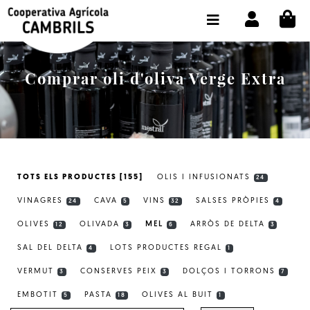
CI
BOTIGA COMPRA ONLINE
LA COOPERATIVA
Comprar oli d'oliva Verge Extra
OLEOTOUR
PRODUCTES
ALMÀSSERA
TOTS ELS PRODUCTES [155]
OLIS I INFUSIONATS
24
EL NOSTRE OLI
VINAGRES
CAVA
VINS
SALSES PRÒPIES
24
5
32
4
CONTACTE
OLIVES
OLIVADA
MEL
ARRÒS DE DELTA
12
3
6
3
SAL DEL DELTA
LOTS PRODUCTES REGAL
SELECCIONAR IDIOMA:
CAT
4
1
VERMUT
CONSERVES PEIX
DOLÇOS I TORRONS
3
3
7
EMBOTIT
PASTA
OLIVES AL BUIT
5
18
1