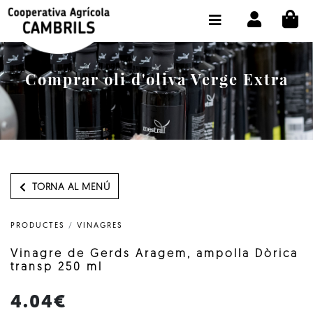
CI
BOTIGA COMPRA ONLINE
LA COOPERATIVA
Comprar oli d'oliva Verge Extra
OLEOTOUR
PRODUCTES
ALMÀSSERA
EL NOSTRE OLI
TORNA AL MENÚ
CONTACTE
PRODUCTES
/
VINAGRES
SELECCIONAR IDIOMA:
CAT
Vinagre de Gerds Aragem, ampolla Dòrica
transp 250 ml
4.04€