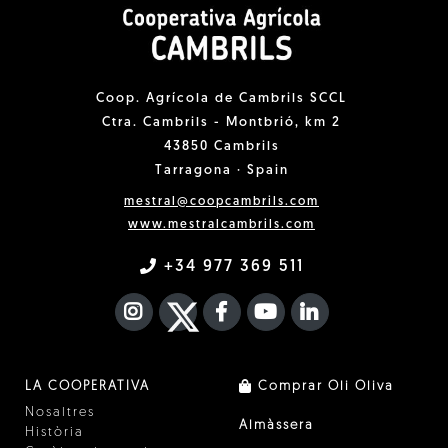
Coop. Agrícola de Cambrils SCCL
Ctra. Cambrils - Montbrió, km 2
43850 Cambrils
Tarragona · Spain
mestral@coopcambrils.com
www.mestralcambrils.com
+34 977 369 511
INSTAGRAM
TWITTER
FACEBOOK F
YOUTUBE
FA LINKEDIN I
LA COOPERATIVA
Comprar Oli Oliva
Nosaltres
Almàssera
Història