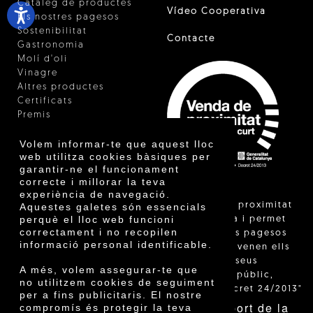
Catàleg de productes
Vídeo Cooperativa
Els nostres pagesos
Sostenibilitat
Contacte
Gastronomia
Molí d'oli
Vinagre
Altres productes
Certificats
Premis
Innovació
Volem informar-te que aquest lloc
web utilitza cookies bàsiques per
garantir-ne el funcionament
correcte i millorar la teva
experiència de navegació.
"La venda de proximitat
Aquestes galetes són essencials
perquè el lloc web funcioni
està regulada i permet
correctament i no recopilen
identificar els pagesos
informació personal identificable.
catalans que venen ells
mateixos els seus
A més, volem assegurar-te que
productes al públic,
no utilitzem cookies de seguiment
segons el Decret 24/2013"
per a fins publicitaris. El nostre
Amb el suport de la
compromís és protegir la teva