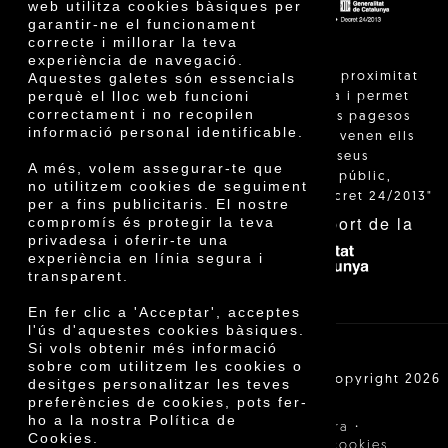
web utilitza cookies bàsiques per
garantir-ne el funcionament
correcte i millorar la teva
experiència de navegació.
"La venda de proximitat
Aquestes galetes són essencials
perquè el lloc web funcioni
està regulada i permet
correctament i no recopilen
identificar els pagesos
informació personal identificable.
catalans que venen ells
mateixos els seus
A més, volem assegurar-te que
productes al públic,
no utilitzem cookies de seguiment
segons el Decret 24/2013"
per a fins publicitaris. El nostre
Amb el suport de la
compromís és protegir la teva
privadesa i oferir-te una
experiència en línia segura i
transparent.
En fer clic a 'Acceptar', acceptes
l'ús d'aquestes cookies bàsiques.
Si vols obtenir més informació
sobre com utilitzem les cookies o
Cooperativa Agrícola de Cambrils SCCL | Copyright 2026
desitges personalitzar les teves
©
preferències de cookies, pots fer-
ho a la nostra Política de
·
·
Avís legal
Condicions de compra
Cookies.
·
Política de privacitat
Política de cookies