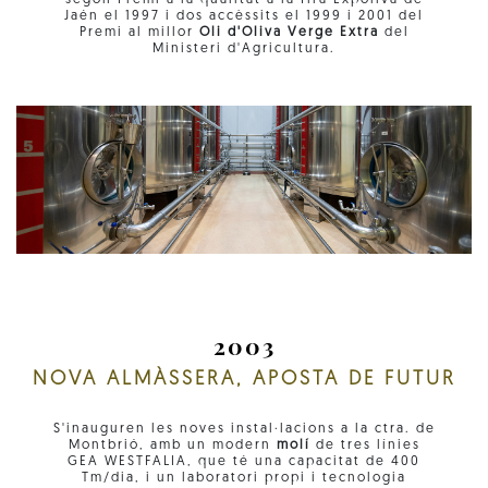
segon Premi a la qualitat a la fira Expoliva de
Jaén el 1997 i dos accèssits el 1999 i 2001 del
Premi al millor
Oli d'Oliva Verge Extra
del
Ministeri d'Agricultura.
2003
NOVA ALMÀSSERA, APOSTA DE FUTUR
S'inauguren les noves instal·lacions a la ctra. de
Montbrió, amb un modern
molí
de tres línies
GEA WESTFALIA, que té una capacitat de 400
Tm/dia, i un laboratori propi i tecnologia