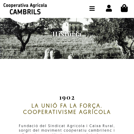
CI
BOTIGA COMPRA ONLINE
LA COOPERATIVA
Història
OLEOTOUR
PRODUCTES
ALMÀSSERA
EL NOSTRE OLI
CONTACTE
1902
LA UNIÓ FA LA FORÇA.
SELECCIONAR IDIOMA:
CAT
COOPERATIVISME AGRÍCOLA
Fundació del Sindicat Agrícola i Caixa Rural,
sorgit del moviment cooperatiu cambrilenc i