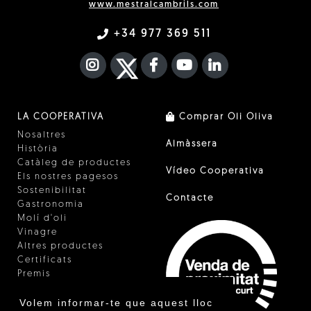
www.mestralcambrils.com
+34 977 369 511
INSTAGRAM
TWITTER
FACEBOOK F
YOUTUBE
FA LINKEDIN I
LA COOPERATIVA
Comprar Oli Oliva
Nosaltres
Almàssera
Història
Catàleg de productes
Vídeo Cooperativa
Els nostres pagesos
Sostenibilitat
Contacte
Gastronomia
Molí d'oli
Vinagre
Altres productes
Certificats
Premis
Innovació
Volem informar-te que aquest lloc