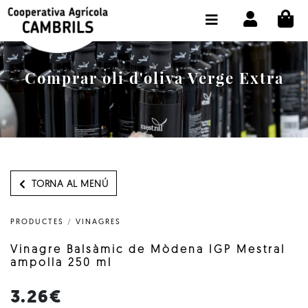
CI
BOTIGA COMPRA ONLINE
LA COOPERATIVA
Comprar oli d'oliva Verge Extra
OLEOTOUR
PRODUCTES
ALMÀSSERA
EL NOSTRE OLI
TORNA AL MENÚ
CONTACTE
PRODUCTES
/
VINAGRES
SELECCIONAR IDIOMA:
CAT
Vinagre Balsàmic de Mòdena IGP Mestral
ampolla 250 ml
3.26€