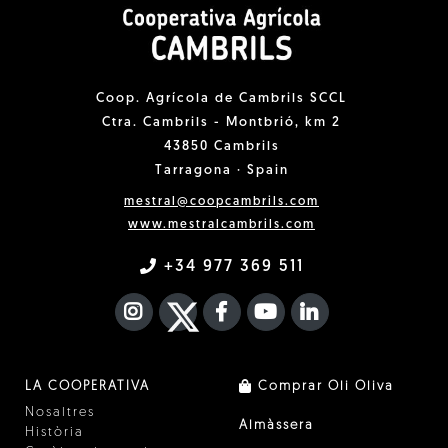
Coop. Agrícola de Cambrils SCCL
Ctra. Cambrils - Montbrió, km 2
43850 Cambrils
Tarragona · Spain
mestral@coopcambrils.com
www.mestralcambrils.com
+34 977 369 511
INSTAGRAM
TWITTER
FACEBOOK F
YOUTUBE
FA LINKEDIN I
LA COOPERATIVA
Comprar Oli Oliva
Nosaltres
Almàssera
Història