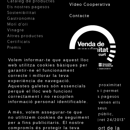
Catàleg de productes
Vídeo Cooperativa
Els nostres pagesos
Sostenibilitat
Contacte
Gastronomia
Molí d'oli
Vinagre
Altres productes
Certificats
Premis
Innovació
Volem informar-te que aquest lloc
web utilitza cookies bàsiques per
garantir-ne el funcionament
correcte i millorar la teva
experiència de navegació.
"La venda de proximitat
Aquestes galetes són essencials
perquè el lloc web funcioni
està regulada i permet
correctament i no recopilen
identificar els pagesos
informació personal identificable.
catalans que venen ells
mateixos els seus
A més, volem assegurar-te que
productes al públic,
no utilitzem cookies de seguiment
segons el Decret 24/2013"
per a fins publicitaris. El nostre
Amb el suport de la
compromís és protegir la teva