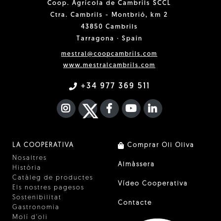
Coop. Agrícola de Cambrils SCCL
Ctra. Cambrils - Montbrió, km 2
43850 Cambrils
Tarragona · Spain
mestral@coopcambrils.com
www.mestralcambrils.com
+34 977 369 511
INSTAGRAM
TWITTER
FACEBOOK F
YOUTUBE
FA LINKEDIN I
LA COOPERATIVA
Comprar Oli Oliva
Nosaltres
Almàssera
Història
Catàleg de productes
Vídeo Cooperativa
Els nostres pagesos
Sostenibilitat
Contacte
Gastronomia
Molí d'oli