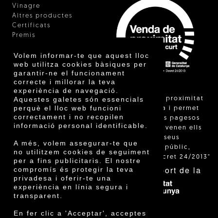
Vinagre
Altres productes
Certificats
Premis
Innovació
Volem informar-te que aquest lloc
web utilitza cookies bàsiques per
garantir-ne el funcionament
correcte i millorar la teva
experiència de navegació.
"La venda de proximitat
Aquestes galetes són essencials
perquè el lloc web funcioni
està regulada i permet
correctament i no recopilen
identificar els pagesos
informació personal identificable.
catalans que venen ells
mateixos els seus
A més, volem assegurar-te que
productes al públic,
no utilitzem cookies de seguiment
segons el Decret 24/2013"
per a fins publicitaris. El nostre
Amb el suport de la
compromís és protegir la teva
privadesa i oferir-te una
experiència en línia segura i
transparent.
En fer clic a 'Acceptar', acceptes