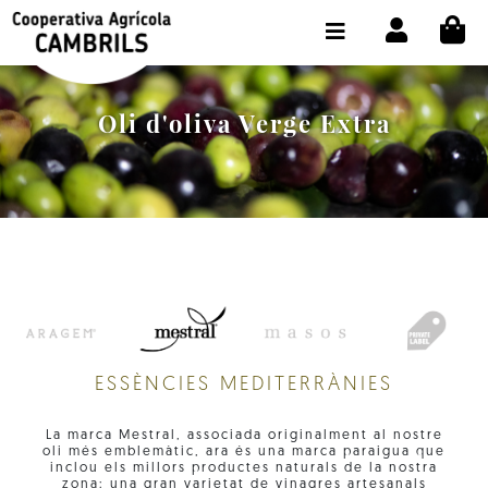
Skip to content
CI
BOTIGA COMPRA ONLINE
LA COOPERATIVA
Oli d'oliva Verge Extra
OLEOTOUR
PRODUCTES
ALMÀSSERA
EL NOSTRE OLI
CONTACTE
ESSÈNCIES MEDITERRÀNIES
SELECCIONAR IDIOMA:
CAT
La marca Mestral, associada originalment al nostre
oli més emblemàtic, ara és una marca paraigua que
inclou els millors productes naturals de la nostra
zona: una gran varietat de vinagres artesanals