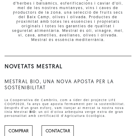
d’herbes i balsàmics, esferificacions i caviar d’oli,
mel de les nostres muntanyes, vins i caves de
productors de la zona, una selecció de fruits secs
del Baix Camp, olives i olivada. Productes de
proximitat amb totes les essències i propietats
originals i totes les garanties de qualitat i
seguretat alimentària. Mestral és oli, vinagre, mel,
vi, cava, ametlles, avellanes, olives i olivada.
Mestral és essència mediterrània.
NOVETATS MESTRAL
MESTRAL BIO, UNA NOVA APOSTA PER LA
SOSTENIBILITAT
La Cooperativa de Cambrils, com a líder del projecte LIFE
COOP2020, fa anys que aposta fermament per la sostenibilitat.
Després d'un gran esforç, vam llançar al mercat la nostra nova
línia Mestral
BIO
: un oli d'oliva arbequina verge extra de gran
personalitat amb certificació d'Agricultura Ecològica.
COMPRAR
CONTACTAR