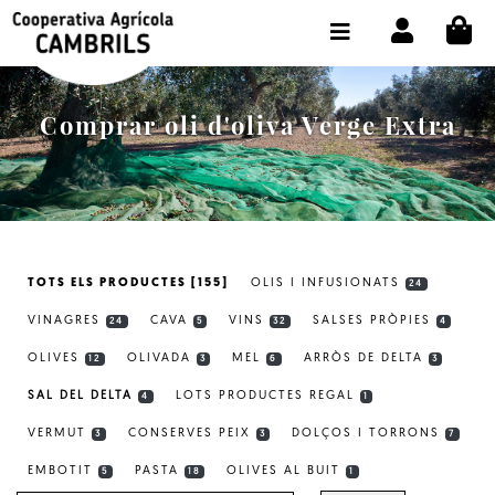
CI
BOTIGA COMPRA ONLINE
LA COOPERATIVA
Comprar oli d'oliva Verge Extra
OLEOTOUR
PRODUCTES
ALMÀSSERA
TOTS ELS PRODUCTES [155]
OLIS I INFUSIONATS
24
EL NOSTRE OLI
VINAGRES
CAVA
VINS
SALSES PRÒPIES
24
5
32
4
CONTACTE
OLIVES
OLIVADA
MEL
ARRÒS DE DELTA
12
3
6
3
SAL DEL DELTA
LOTS PRODUCTES REGAL
SELECCIONAR IDIOMA:
CAT
4
1
VERMUT
CONSERVES PEIX
DOLÇOS I TORRONS
3
3
7
EMBOTIT
PASTA
OLIVES AL BUIT
5
18
1