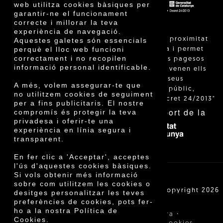
web utilitza cookies bàsiques per
garantir-ne el funcionament
correcte i millorar la teva
experiència de navegació.
"La venda de proximitat
Aquestes galetes són essencials
perquè el lloc web funcioni
està regulada i permet
correctament i no recopilen
identificar els pagesos
informació personal identificable.
catalans que venen ells
mateixos els seus
A més, volem assegurar-te que
productes al públic,
no utilitzem cookies de seguiment
segons el Decret 24/2013"
per a fins publicitaris. El nostre
Amb el suport de la
compromís és protegir la teva
privadesa i oferir-te una
experiència en línia segura i
transparent.
En fer clic a 'Acceptar', acceptes
l'ús d'aquestes cookies bàsiques.
Si vols obtenir més informació
sobre com utilitzem les cookies o
Cooperativa Agrícola de Cambrils SCCL | Copyright 2026
desitges personalitzar les teves
©
preferències de cookies, pots fer-
ho a la nostra Política de
·
·
Avís legal
Condicions de compra
Cookies.