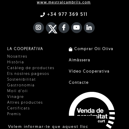
www.mestralcambrils.com
+34 977 369 511
INSTAGRAM
TWITTER
FACEBOOK F
YOUTUBE
FA LINKEDIN I
LA COOPERATIVA
Comprar Oli Oliva
Nosaltres
Almàssera
Història
Catàleg de productes
Vídeo Cooperativa
Els nostres pagesos
Sostenibilitat
Contacte
Gastronomia
Molí d'oli
Vinagre
Altres productes
Certificats
Premis
Innovació
Volem informar-te que aquest lloc