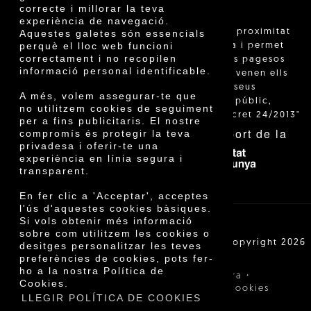
correcte i millorar la teva
experiència de navegació.
"La venda de proximitat
Aquestes galetes són essencials
perquè el lloc web funcioni
està regulada i permet
correctament i no recopilen
identificar els pagesos
informació personal identificable.
catalans que venen ells
mateixos els seus
A més, volem assegurar-te que
productes al públic,
no utilitzem cookies de seguiment
segons el Decret 24/2013"
per a fins publicitaris. El nostre
Amb el suport de la
compromís és protegir la teva
privadesa i oferir-te una
experiència en línia segura i
transparent.
En fer clic a 'Acceptar', acceptes
l'ús d'aquestes cookies bàsiques.
Si vols obtenir més informació
sobre com utilitzem les cookies o
Cooperativa Agrícola de Cambrils SCCL | Copyright 2026
desitges personalitzar les teves
©
preferències de cookies, pots fer-
ho a la nostra Política de
·
·
Avís legal
Condicions de compra
Cookies.
·
Política de privacitat
Política de cookies
LLEGIR POLÍTICA DE COOKIES