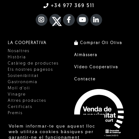
+34 977 369 511
INSTAGRAM
TWITTER
FACEBOOK F
YOUTUBE
FA LINKEDIN I
LA COOPERATIVA
Comprar Oli Oliva
Nosaltres
Almàssera
Història
Catàleg de productes
Vídeo Cooperativa
Els nostres pagesos
Sostenibilitat
Contacte
Gastronomia
Molí d'oli
Vinagre
Altres productes
Certificats
Premis
Innovació
Volem informar-te que aquest lloc
web utilitza cookies bàsiques per
garantir-ne el funcionament