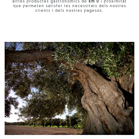
altres productes gastronòmics de
km 0
i proximitat
que permeten satisfer les necessitats dels nostres
clients i dels nostres pagesos.