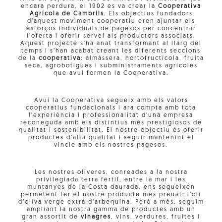
encara perdura, el 1902 es va crear la
Cooperativa
Agrícola de Cambrils
. Els objectius fundadors
d’aquest moviment cooperatiu eren ajuntar els
esforços individuals de pagesos per concentrar
l’oferta i oferir servei als productors associats.
Aquest projecte s'ha anat transformant al llarg del
temps i s’han acabat creant les diferents seccions
de la
cooperativa
: almàssera, hortofructícola, fruita
seca, agrobotigues i subministraments agrícoles
que avui formen la Cooperativa.
Avui la Cooperativa segueix amb els valors
cooperatius fundacionals i ara compta amb tota
l’experiència i professionalitat d’una empresa
reconeguda amb els distintius més prestigiosos de
qualitat i sostenibilitat. El nostre objectiu és oferir
productes d’alta qualitat i seguir mantenint el
vincle amb els nostres pagesos.
Les nostres oliveres, conreades a la nostra
privilegiada terra fèrtil, entre la mar i les
muntanyes de la Costa daurada, ens segueixen
permetent fer el nostre producte més preuat: l’oli
d’oliva verge extra d’arbequina. Però a més, seguim
ampliant la nostra gamma de productes amb un
gran assortit de
vinagres
, vins, verdures, fruites i