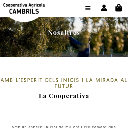
CI
BOTIGA COMPRA ONLINE
LA COOPERATIVA
Nosaltres
OLEOTOUR
PRODUCTES
ALMÀSSERA
EL NOSTRE OLI
AMB L’ESPERIT DELS INICIS I LA MIRADA AL
FUTUR
CONTACTE
La Cooperativa
SELECCIONAR IDIOMA:
CAT
Amb un esperit inicial de millora i creixement que