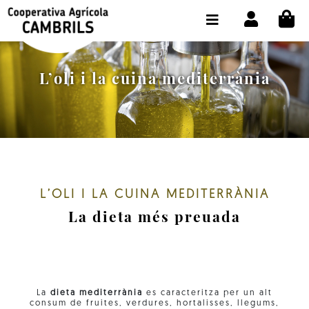
CI
BOTIGA COMPRA ONLINE
LA COOPERATIVA
L’oli i la cuina mediterrània
OLEOTOUR
PRODUCTES
ALMÀSSERA
EL NOSTRE OLI
L’OLI I LA CUINA MEDITERRÀNIA
La dieta més preuada
CONTACTE
SELECCIONAR IDIOMA:
CAT
La
dieta mediterrània
es caracteritza per un alt
consum de fruites, verdures, hortalisses, llegums,