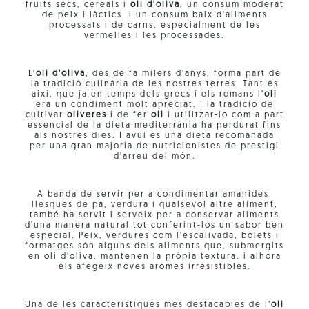
fruits secs, cereals i
oli d'oliva
; un consum moderat
de peix i làctics, i un consum baix d'aliments
processats i de carns, especialment de les
vermelles i les processades.
L’
oli d’oliva
, des de fa milers d’anys, forma part de
la tradició culinària de les nostres terres. Tant és
així, que ja en temps dels grecs i els romans l’
oli
era un condiment molt apreciat. I la tradició de
cultivar
oliveres
i de fer
oli
i utilitzar-lo com a part
essencial de la dieta mediterrània ha perdurat fins
als nostres dies. I avui és una dieta recomanada
per una gran majoria de nutricionistes de prestigi
d’arreu del món.
A banda de servir per a condimentar amanides,
llesques de pa, verdura i qualsevol altre aliment,
també ha servit i serveix per a conservar aliments
d’una manera natural tot conferint-los un sabor ben
especial. Peix, verdures com l’escalivada, bolets i
formatges són alguns dels aliments que, submergits
en oli d’oliva, mantenen la pròpia textura, i alhora
els afegeix noves aromes irresistibles.
Una de les característiques més destacables de l’
oli