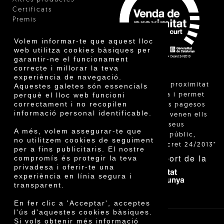
Certificats
Premis
Innovació
Volem informar-te que aquest lloc
web utilitza cookies bàsiques per
garantir-ne el funcionament
correcte i millorar la teva
experiència de navegació.
"La venda de proximitat
Aquestes galetes són essencials
perquè el lloc web funcioni
està regulada i permet
correctament i no recopilen
identificar els pagesos
informació personal identificable.
catalans que venen ells
mateixos els seus
A més, volem assegurar-te que
productes al públic,
no utilitzem cookies de seguiment
segons el Decret 24/2013"
per a fins publicitaris. El nostre
Amb el suport de la
compromís és protegir la teva
privadesa i oferir-te una
experiència en línia segura i
transparent.
En fer clic a 'Acceptar', acceptes
l'ús d'aquestes cookies bàsiques.
Si vols obtenir més informació