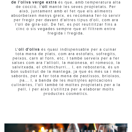
de l’oliva verge extra
és que, amb temperatura alta
de cocció, l’
oli
manté les seves propietats. Per
això, juntament amb el fet que els aliments
absorbeixen menys greix, es recomana fer-lo servir
per fregir per davant d’altres tipus d’oli, com ara
l’oli de gira-sol. De fet, es pot reutilitzar fins a
cinc o sis vegades sempre que el filtrem entre
fregida i fregida.
L’
oli d’oliva
és quasi indispensable per a cuinar
tota mena de plats, com ara estofats, sofregits,
peixos, carn al forn, etc. I també serveix per a fer
salses com ara l’allioli, la maionesa, el romesco, la
salvitxada, el chimichurri... I, en rebosteria, és un
bon substitut de la mantega, ja que és més sa i més
saborós, per a fer tota mena de pastissos, brioixos,
pa... I, a banda de les múltiples aplicacions
culinàries, l’oli també té moltes propietats per a la
pell, i per això s’utilitza per a elaborar molts
productes cosmètics.