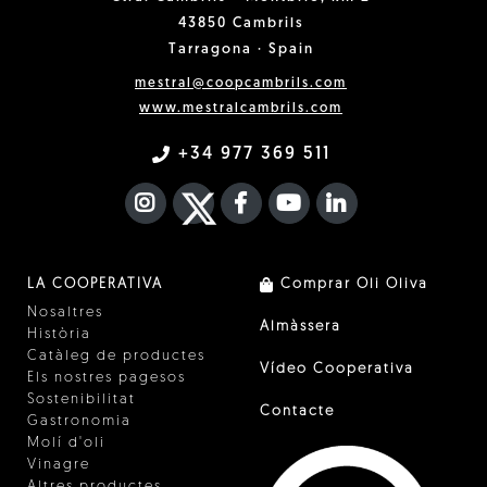
43850 Cambrils
Tarragona · Spain
mestral@coopcambrils.com
www.mestralcambrils.com
+34 977 369 511
INSTAGRAM
TWITTER
FACEBOOK F
YOUTUBE
FA LINKEDIN I
LA COOPERATIVA
Comprar Oli Oliva
Nosaltres
Almàssera
Història
Catàleg de productes
Vídeo Cooperativa
Els nostres pagesos
Sostenibilitat
Contacte
Gastronomia
Molí d'oli
Vinagre
Altres productes