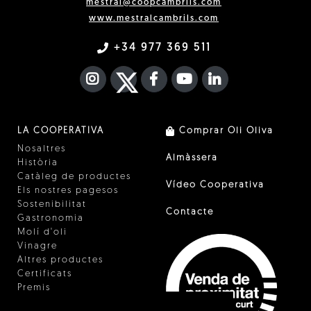
mestral@coopcambrils.com
www.mestralcambrils.com
+34 977 369 511
INSTAGRAM
TWITTER
FACEBOOK F
YOUTUBE
FA LINKEDIN I
LA COOPERATIVA
Comprar Oli Oliva
Nosaltres
Almàssera
Història
Catàleg de productes
Vídeo Cooperativa
Els nostres pagesos
Sostenibilitat
Contacte
Gastronomia
Molí d'oli
Vinagre
Altres productes
Certificats
Premis
Innovació