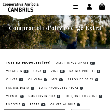
CI
BOTIGA COMPRA ONLINE
LA COOPERATIVA
Comprar oli d'oliva Verge Extra
OLEOTOUR
PRODUCTES
ALMÀSSERA
TOTS ELS PRODUCTES [155]
OLIS I INFUSIONATS
24
EL NOSTRE OLI
VINAGRES
CAVA
VINS
SALSES PRÒPIES
24
5
32
4
CONTACTE
OLIVES
OLIVADA
MEL
ARRÒS DE DELTA
12
3
6
3
SAL DEL DELTA
LOTS PRODUCTES REGAL
SELECCIONAR IDIOMA:
CAT
4
1
VERMUT
CONSERVES PEIX
DOLÇOS I TORRONS
3
3
7
EMBOTIT
PASTA
OLIVES AL BUIT
5
18
1