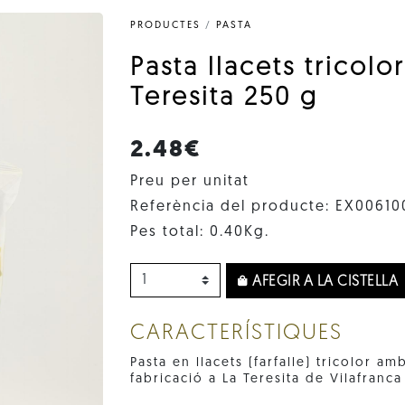
PRODUCTES
/
PASTA
Pasta llacets tricol
Teresita 250 g
2.48€
Preu per unitat
Referència del producte: EX00610
Pes total: 0.40Kg.
AFEGIR A LA CISTELLA
CARACTERÍSTIQUES
Pasta en llacets (farfalle) tricolor a
fabricació a La Teresita de Vilafranc