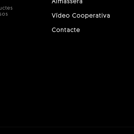
Almàssera
uctes
esos
Vídeo Cooperativa
Contacte