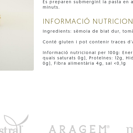
Es preparen submergint la pasta en a
minuts.
INFORMACIÓ NUTRICIO
Ingredients: sèmola de blat dur, tom
Conté gluten i pot contenir traces d'a
Informació nutricional per 100g: Ener
quals saturats 0g), Proteïnes: 12g, H
0g), Fibra alimentària 4g, sal <0,1g