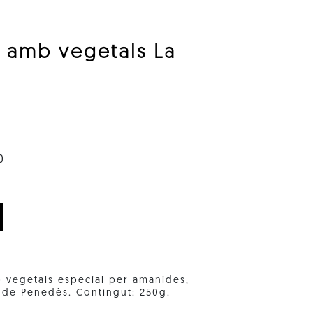
or amb vegetals La
0
mb vegetals especial per amanides,
a de Penedès. Contingut: 250g.