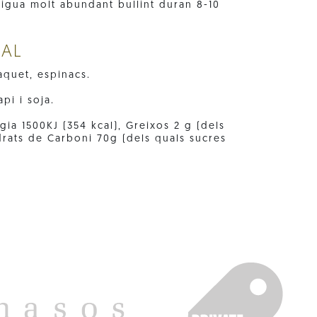
igua molt abundant bullint duran 8-10
NAL
àquet, espinacs.
pi i soja.
gia 1500KJ (354 kcal), Greixos 2 g (dels
idrats de Carboni 70g (dels quals sucres