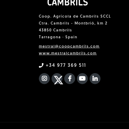
Coop. Agrícola de Cambrils SCCL
Ctra. Cambrils - Montbrió, km 2
43850 Cambrils
Tarragona · Spain
mestral@coopcambrils.com
www.mestralcambrils.com
+34 977 369 511
INSTAGRAM
TWITTER
FACEBOOK F
YOUTUBE
FA LINKEDIN