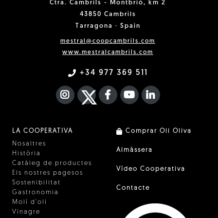
Ctra. Cambrils - Montbrió, km 2
43850 Cambrils
Tarragona · Spain
mestral@coopcambrils.com
www.mestralcambrils.com
+34 977 369 511
INSTAGRAM
TWITTER
FACEBOOK F
YOUTUBE
FA LINKEDIN I
LA COOPERATIVA
Comprar Oli Oliva
Nosaltres
Almàssera
Història
Catàleg de productes
Vídeo Cooperativa
Els nostres pagesos
Sostenibilitat
Contacte
Gastronomia
Molí d'oli
Vinagre