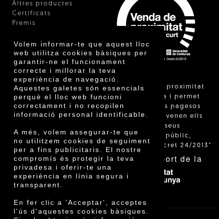
Altres productes
Certificats
Premis
Innovació
Volem informar-te que aquest lloc
web utilitza cookies bàsiques per
garantir-ne el funcionament
correcte i millorar la teva
experiència de navegació.
"La venda de proximitat
Aquestes galetes són essencials
perquè el lloc web funcioni
està regulada i permet
correctament i no recopilen
identificar els pagesos
informació personal identificable.
catalans que venen ells
mateixos els seus
A més, volem assegurar-te que
productes al públic,
no utilitzem cookies de seguiment
segons el Decret 24/2013"
per a fins publicitaris. El nostre
Amb el suport de la
compromís és protegir la teva
privadesa i oferir-te una
experiència en línia segura i
transparent.
En fer clic a 'Acceptar', acceptes
l'ús d'aquestes cookies bàsiques.