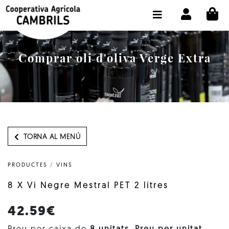
CI
BOTIGA COMPRA ONLINE
LA COOPERATIVA
Comprar oli d'oliva Verge Extra
OLEOTOUR
PRODUCTES
ALMÀSSERA
EL NOSTRE OLI
TORNA AL MENÚ
CONTACTE
PRODUCTES
/
VINS
SELECCIONAR IDIOMA:
CAT
8 X Vi Negre Mestral PET 2 litres
42.59€