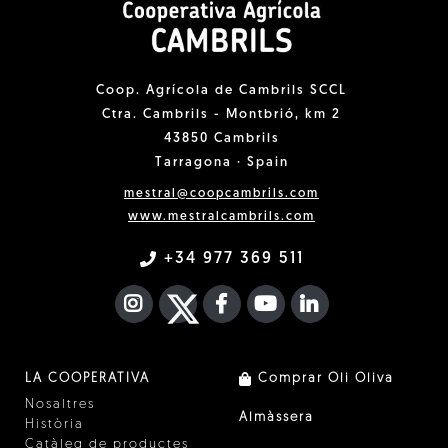
Coop. Agrícola de Cambrils SCCL
Ctra. Cambrils - Montbrió, km 2
43850 Cambrils
Tarragona · Spain
mestral@coopcambrils.com
www.mestralcambrils.com
+34 977 369 511
INSTAGRAM
TWITTER
FACEBOOK F
YOUTUBE
FA LINKEDIN I
LA COOPERATIVA
Comprar Oli Oliva
Nosaltres
Almàssera
Història
Catàleg de productes