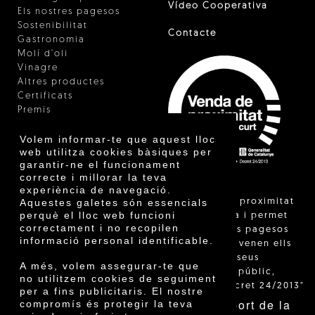
Vídeo Cooperativa
Els nostres pagesos
Sostenibilitat
Contacte
Gastronomia
Molí d'oli
Vinagre
Altres productes
Certificats
Premis
Innovació
Volem informar-te que aquest lloc
web utilitza cookies bàsiques per
garantir-ne el funcionament
correcte i millorar la teva
experiència de navegació.
"La venda de proximitat
Aquestes galetes són essencials
perquè el lloc web funcioni
està regulada i permet
correctament i no recopilen
identificar els pagesos
informació personal identificable.
catalans que venen ells
mateixos els seus
A més, volem assegurar-te que
productes al públic,
no utilitzem cookies de seguiment
segons el Decret 24/2013"
per a fins publicitaris. El nostre
Amb el suport de la
compromís és protegir la teva