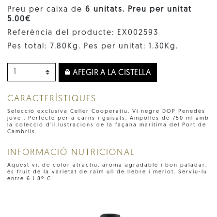
Preu per caixa de
6 unitats. Preu per unitat
5.00€
Referència del producte: EX002593
Pes total: 7.80Kg. Pes per unitat: 1.30Kg.
AFEGIR A LA CISTELLA
CARACTERÍSTIQUES
Selecció exclusiva Celler Cooperatiu. Vi negre DOP Penedès
jove . Perfecte per a carns i guisats. Ampolles de 750 ml amb
la colecció d'il.lustracions de la façana marítima del Port de
Cambrils.
INFORMACIÓ NUTRICIONAL
Aquest vi, de color atractiu, aroma agradable i bon paladar,
és fruit de la varietat de raïm ull de llebre i merlot. Serviu-lu
entre 6 i 8º C