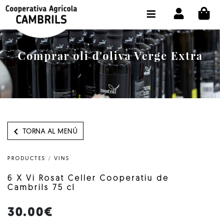
CI
BOTIGA COMPRA ONLINE
LA COOPERATIVA
Comprar oli d'oliva Verge Extra
OLEOTOUR
PRODUCTES
ALMÀSSERA
EL NOSTRE OLI
TORNA AL MENÚ
CONTACTE
PRODUCTES
/
VINS
SELECCIONAR IDIOMA:
CAT
6 X Vi Rosat Celler Cooperatiu de
Cambrils 75 cl
30.00€