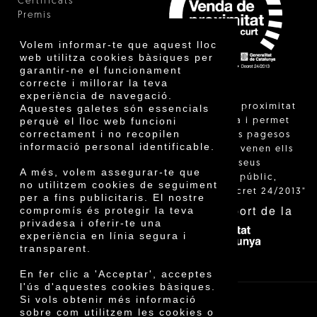
Certificats
Premis
Innovació
Volem informar-te que aquest lloc
web utilitza cookies bàsiques per
garantir-ne el funcionament
correcte i millorar la teva
experiència de navegació.
"La venda de proximitat
Aquestes galetes són essencials
perquè el lloc web funcioni
està regulada i permet
correctament i no recopilen
identificar els pagesos
informació personal identificable.
catalans que venen ells
mateixos els seus
A més, volem assegurar-te que
productes al públic,
no utilitzem cookies de seguiment
segons el Decret 24/2013"
per a fins publicitaris. El nostre
Amb el suport de la
compromís és protegir la teva
privadesa i oferir-te una
experiència en línia segura i
transparent.
En fer clic a 'Acceptar', acceptes
l'ús d'aquestes cookies bàsiques.
Si vols obtenir més informació
sobre com utilitzem les cookies o