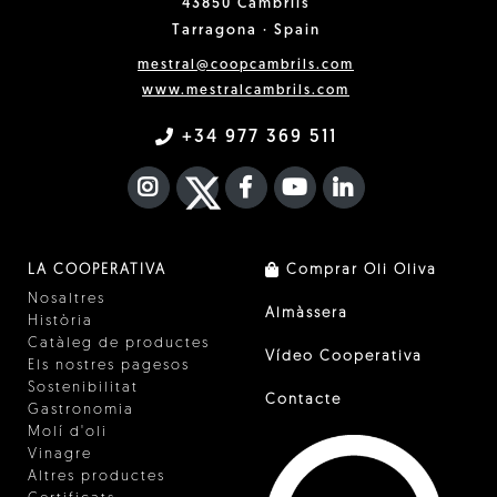
43850 Cambrils
Tarragona · Spain
mestral@coopcambrils.com
www.mestralcambrils.com
+34 977 369 511
INSTAGRAM
TWITTER
FACEBOOK F
YOUTUBE
FA LINKEDIN I
LA COOPERATIVA
Comprar Oli Oliva
Nosaltres
Almàssera
Història
Catàleg de productes
Vídeo Cooperativa
Els nostres pagesos
Sostenibilitat
Contacte
Gastronomia
Molí d'oli
Vinagre
Altres productes