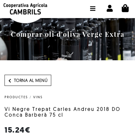
CI
BOTIGA COMPRA ONLINE
LA COOPERATIVA
Comprar oli d'oliva Verge Extra
OLEOTOUR
PRODUCTES
ALMÀSSERA
EL NOSTRE OLI
TORNA AL MENÚ
CONTACTE
PRODUCTES
/
VINS
SELECCIONAR IDIOMA:
CAT
Vi Negre Trepat Carles Andreu 2018 DO
Conca Barberà 75 cl
15.24€