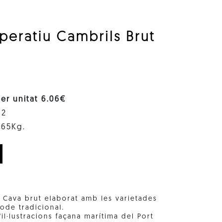
peratiu Cambrils Brut
per unitat 6.06€
02
1.65Kg.
. Cava brut elaborat amb les varietades
ode tradicional.
l·lustracions façana marítima del Port