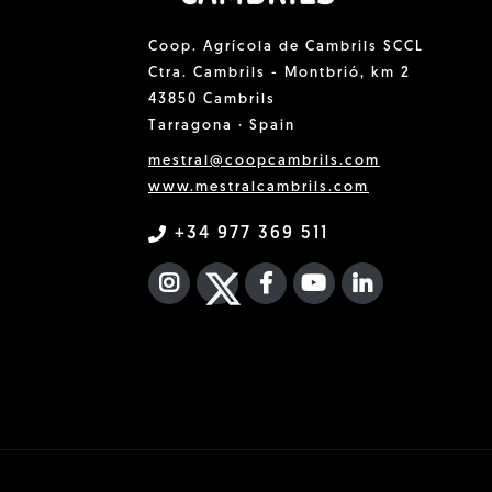
Coop. Agrícola de Cambrils SCCL
Ctra. Cambrils - Montbrió, km 2
43850 Cambrils
Tarragona · Spain
mestral@coopcambrils.com
www.mestralcambrils.com
+34 977 369 511
INSTAGRAM
TWITTER
FACEBOOK F
YOUTUBE
FA LINKEDIN