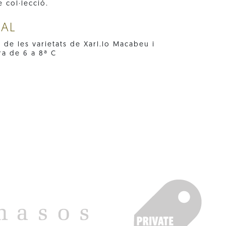
 col·lecció.
NAL
or de les varietats de Xarl.lo Macabeu i
ra de 6 a 8ª C