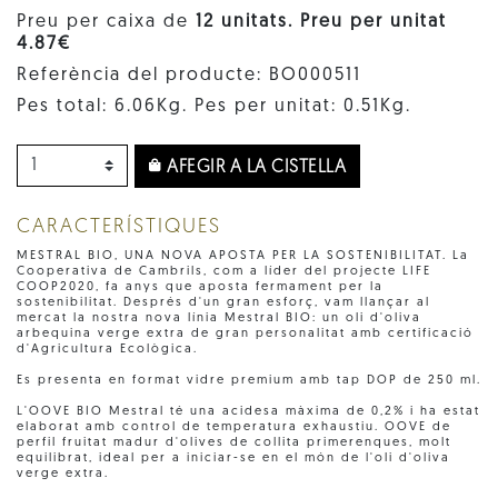
Preu per caixa de
12 unitats. Preu per unitat
4.87€
Referència del producte: BO000511
Pes total: 6.06Kg. Pes per unitat: 0.51Kg.
AFEGIR A LA CISTELLA
CARACTERÍSTIQUES
MESTRAL BIO, UNA NOVA APOSTA PER LA SOSTENIBILITAT. La
Cooperativa de Cambrils, com a líder del projecte LIFE
COOP2020, fa anys que aposta fermament per la
sostenibilitat. Després d'un gran esforç, vam llançar al
mercat la nostra nova línia Mestral BIO: un oli d'oliva
arbequina verge extra de gran personalitat amb certificació
d'Agricultura Ecològica.
Es presenta en format vidre premium amb tap DOP de 250 ml.
L'OOVE BIO Mestral té una acidesa màxima de 0,2% i ha estat
elaborat amb control de temperatura exhaustiu. OOVE de
perfil fruitat madur d'olives de collita primerenques, molt
equilibrat, ideal per a iniciar-se en el món de l'oli d'oliva
verge extra.