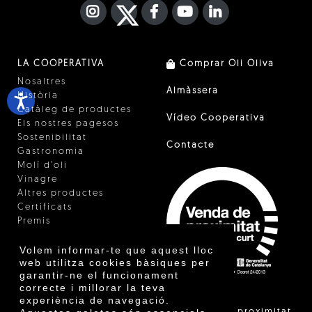
INSTAGRAM
TWITTER
FACEBOOK F
YOUTUBE
FA LINKEDIN I
LA COOPERATIVA
Comprar Oli Oliva
Nosaltres
Almàssera
Història
Catàleg de productes
Vídeo Cooperativa
Els nostres pagesos
Sostenibilitat
Contacte
Gastronomia
Molí d'oli
Vinagre
Altres productes
Certificats
Premis
Innovació
Volem informar-te que aquest lloc
web utilitza cookies bàsiques per
garantir-ne el funcionament
correcte i millorar la teva
experiència de navegació.
"La venda de proximitat