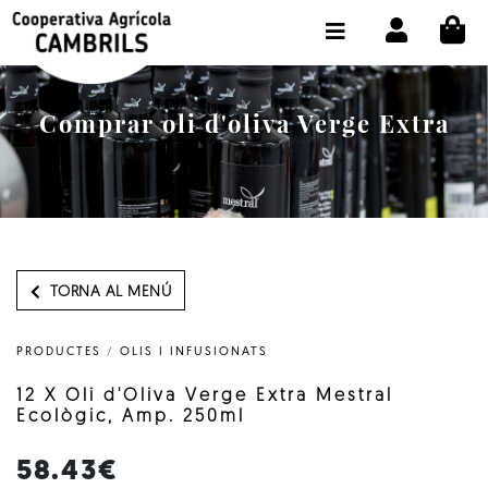
CI
BOTIGA COMPRA ONLINE
LA COOPERATIVA
Comprar oli d'oliva Verge Extra
OLEOTOUR
PRODUCTES
ALMÀSSERA
EL NOSTRE OLI
TORNA AL MENÚ
CONTACTE
PRODUCTES
/
OLIS I INFUSIONATS
SELECCIONAR IDIOMA:
CAT
12 X Oli d'Oliva Verge Extra Mestral
Ecològic, Amp. 250ml
58.43€