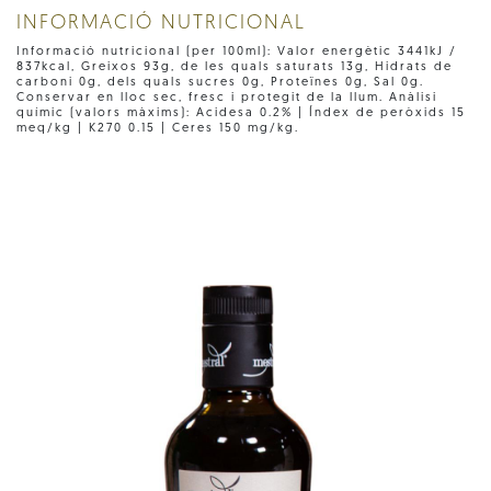
INFORMACIÓ NUTRICIONAL
Informació nutricional (per 100ml): Valor energètic 3441kJ /
837kcal, Greixos 93g, de les quals saturats 13g, Hidrats de
carboni 0g, dels quals sucres 0g, Proteïnes 0g, Sal 0g.
Conservar en lloc sec, fresc i protegit de la llum. Anàlisi
químic (valors màxims): Acidesa 0.2% | Índex de peròxids 15
meq/kg | K270 0.15 | Ceres 150 mg/kg.