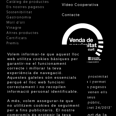
Catàleg de productes
Vídeo Cooperativa
Els nostres pagesos
Sostenibilitat
Contacte
Gastronomia
Molí d'oli
Vinagre
Altres productes
Certificats
Premis
Innovació
Volem informar-te que aquest lloc
web utilitza cookies bàsiques per
garantir-ne el funcionament
correcte i millorar la teva
experiència de navegació.
"La venda de proximitat
Aquestes galetes són essencials
perquè el lloc web funcioni
està regulada i permet
correctament i no recopilen
identificar els pagesos
informació personal identificable.
catalans que venen ells
mateixos els seus
A més, volem assegurar-te que
productes al públic,
no utilitzem cookies de seguiment
segons el Decret 24/2013"
per a fins publicitaris. El nostre
Amb el suport de la
compromís és protegir la teva