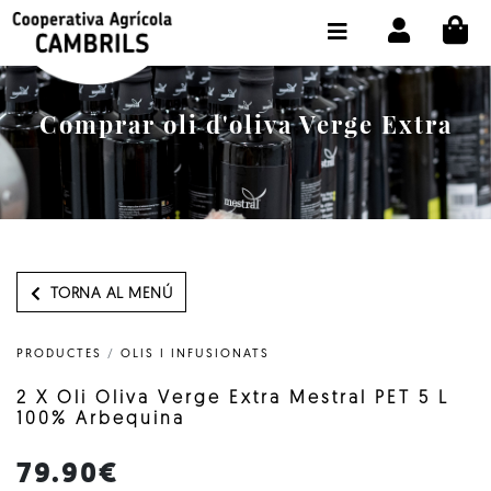
CI
BOTIGA COMPRA ONLINE
LA COOPERATIVA
Comprar oli d'oliva Verge Extra
OLEOTOUR
PRODUCTES
ALMÀSSERA
EL NOSTRE OLI
TORNA AL MENÚ
CONTACTE
PRODUCTES
/
OLIS I INFUSIONATS
SELECCIONAR IDIOMA:
CAT
2 X Oli Oliva Verge Extra Mestral PET 5 L
100% Arbequina
79.90€