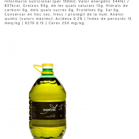
Informació nutricional (per 100ml): Valor energètic 3441kJ /
837kcal, Greixos 93g, de les quals saturats 13g, Hidrats de
carboni 0g, dels quals sucres 0g, Proteïnes 0g, Sal 0g.
Conservar en lloc sec, fresc i protegit de la llum. Anàlisi
químic (valors màxims): Acidesa 0.2% | Índex de peròxids 15
meq/kg | K270 0.15 | Ceres 250 mg/kg.