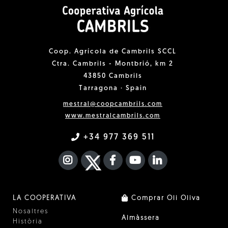
Coop. Agrícola de Cambrils SCCL
Ctra. Cambrils - Montbrió, km 2
43850 Cambrils
Tarragona · Spain
mestral@coopcambrils.com
www.mestralcambrils.com
+34 977 369 511
INSTAGRAM
TWITTER
FACEBOOK F
YOUTUBE
FA LINKEDIN I
LA COOPERATIVA
Comprar Oli Oliva
Nosaltres
Almàssera
Història