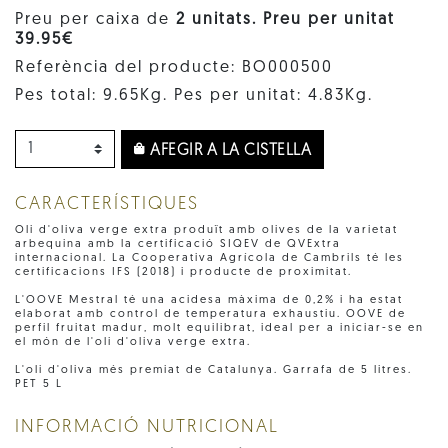
Preu per caixa de
2 unitats. Preu per unitat
39.95€
Referència del producte: BO000500
Pes total: 9.65Kg. Pes per unitat: 4.83Kg.
AFEGIR A LA CISTELLA
CARACTERÍSTIQUES
Oli d'oliva verge extra produït amb olives de la varietat
arbequina amb la certificació SIQEV de QVExtra
internacional. La Cooperativa Agrícola de Cambrils té les
certificacions IFS (2018) i producte de proximitat.
L'OOVE Mestral té una acidesa màxima de 0,2% i ha estat
elaborat amb control de temperatura exhaustiu. OOVE de
perfil fruitat madur, molt equilibrat, ideal per a iniciar-se en
el món de l'oli d'oliva verge extra.
L'oli d'oliva més premiat de Catalunya. Garrafa de 5 litres.
PET 5 L
INFORMACIÓ NUTRICIONAL