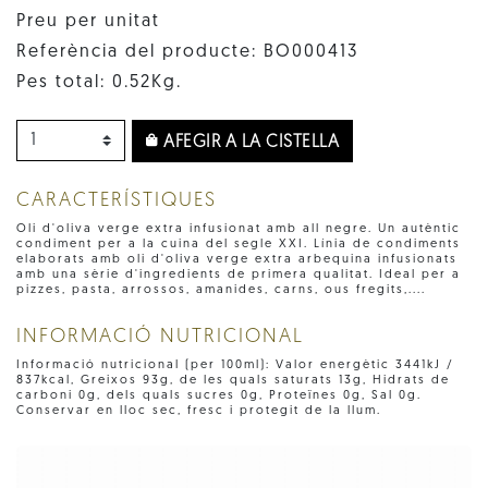
Preu per unitat
Referència del producte: BO000413
Pes total: 0.52Kg.
AFEGIR A LA CISTELLA
CARACTERÍSTIQUES
Oli d'oliva verge extra infusionat amb all negre. Un autèntic
condiment per a la cuina del segle XXI. Línia de condiments
elaborats amb oli d'oliva verge extra arbequina infusionats
amb una sèrie d'ingredients de primera qualitat. Ideal per a
pizzes, pasta, arrossos, amanides, carns, ous fregits,....
INFORMACIÓ NUTRICIONAL
Informació nutricional (per 100ml): Valor energètic 3441kJ /
837kcal, Greixos 93g, de les quals saturats 13g, Hidrats de
carboni 0g, dels quals sucres 0g, Proteïnes 0g, Sal 0g.
Conservar en lloc sec, fresc i protegit de la llum.