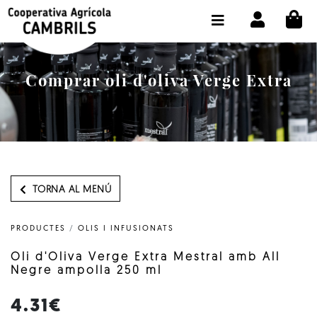
CI
BOTIGA COMPRA ONLINE
LA COOPERATIVA
Comprar oli d'oliva Verge Extra
OLEOTOUR
PRODUCTES
ALMÀSSERA
EL NOSTRE OLI
TORNA AL MENÚ
CONTACTE
PRODUCTES
/
OLIS I INFUSIONATS
SELECCIONAR IDIOMA:
CAT
Oli d'Oliva Verge Extra Mestral amb All
Negre ampolla 250 ml
4.31€