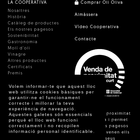
LA COOPERATIVA
Comprar Oli Oliva
Nosaltres
Almàssera
Història
Catàleg de productes
Vídeo Cooperativa
Els nostres pagesos
Sostenibilitat
Contacte
Gastronomia
Molí d'oli
Vinagre
Altres productes
Certificats
Premis
Innovació
Volem informar-te que aquest lloc
web utilitza cookies bàsiques per
garantir-ne el funcionament
correcte i millorar la teva
experiència de navegació.
"La venda de proximitat
Aquestes galetes són essencials
perquè el lloc web funcioni
està regulada i permet
correctament i no recopilen
identificar els pagesos
informació personal identificable.
catalans que venen ells
mateixos els seus