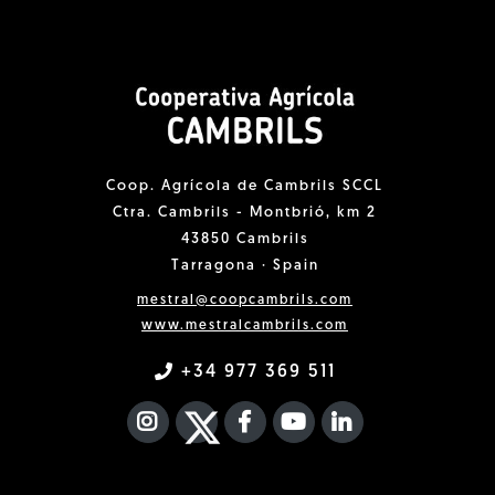
Coop. Agrícola de Cambrils SCCL
Ctra. Cambrils - Montbrió, km 2
43850 Cambrils
Tarragona · Spain
mestral@coopcambrils.com
www.mestralcambrils.com
+34 977 369 511
INSTAGRAM
TWITTER
FACEBOOK F
YOUTUBE
FA LINKEDIN I