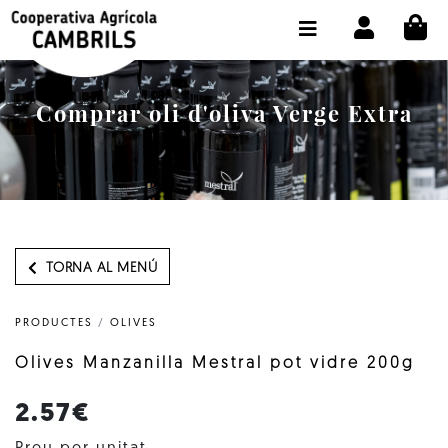
CI
BOTIGA COMPRA ONLINE
LA COOPERATIVA
Comprar oli d'oliva Verge Extra
OLEOTOUR
PRODUCTES
ALMÀSSERA
EL NOSTRE OLI
TORNA AL MENÚ
CONTACTE
PRODUCTES
/
OLIVES
SELECCIONAR IDIOMA:
CAT
Olives Manzanilla Mestral pot vidre 200g
2.57€