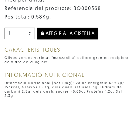
Preu per unitat
Referència del producte: BO000368
Pes total: 0.58Kg.
AFEGIR A LA CISTELLA
CARACTERÍSTIQUES
Olives verdes varietat "manzanilla" calibre gran en recipient
de vidre de 200g net.
INFORMACIÓ NUTRICIONAL
Informació Nutricional (per 100g): Valor energètic 629 kjl/
153kcal, Greixos 15.3g, dels quals saturats 3g, Hidrats de
carboni 2.5g, dels quals sucres <0.05g, Proteïna 1.2g, Sal
2.3g