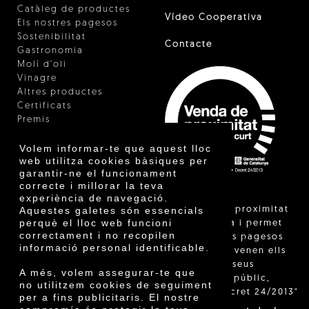
Catàleg de productes
Vídeo Cooperativa
Els nostres pagesos
Sostenibilitat
Contacte
Gastronomia
Molí d'oli
Vinagre
Altres productes
Certificats
Premis
Innovació
Volem informar-te que aquest lloc
web utilitza cookies bàsiques per
garantir-ne el funcionament
correcte i millorar la teva
experiència de navegació.
"La venda de proximitat
Aquestes galetes són essencials
perquè el lloc web funcioni
està regulada i permet
correctament i no recopilen
identificar els pagesos
informació personal identificable.
catalans que venen ells
mateixos els seus
A més, volem assegurar-te que
productes al públic,
no utilitzem cookies de seguiment
segons el Decret 24/2013"
per a fins publicitaris. El nostre