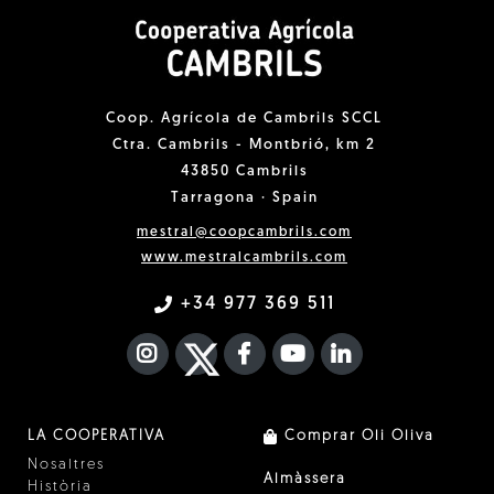
Coop. Agrícola de Cambrils SCCL
Ctra. Cambrils - Montbrió, km 2
43850 Cambrils
Tarragona · Spain
mestral@coopcambrils.com
www.mestralcambrils.com
+34 977 369 511
INSTAGRAM
TWITTER
FACEBOOK F
YOUTUBE
FA LINKEDIN I
LA COOPERATIVA
Comprar Oli Oliva
Nosaltres
Almàssera
Història